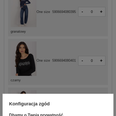
-
+
One size
5906694080395
granatowy
-
+
One size
5906694080401
czarny
Konfiguracja zgód
-
+
One size
5906694080418
Dbamy o Twoją prywatność