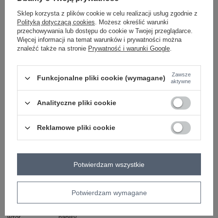
Sklep korzysta z plików cookie w celu realizacji usług zgodnie z
Polityką dotyczącą cookies
. Możesz określić warunki
ecru
przechowywania lub dostępu do cookie w Twojej przeglądarce.
Więcej informacji na temat warunków i prywatności można
znaleźć także na stronie
Prywatność i warunki Google
.
ZALOGUJ SIĘ I ZOBACZ CENĘ
Zawsze
Funkcjonalne pliki cookie (wymagane)
aktywne
Masz pytanie? Chętnie pomożemy.
Zadzwoń
+48 601 547 740
Zadaj pytanie
Analityczne pliki cookie
skład materiału : 100% bawełna
Reklamowe pliki cookie
sposób prania : pranie w pralce w 30°C
Kod produktu
WT-BZ-A1143.46
Potwierdzam wszystkie
Marka
WESTEENE
typ produktu
bluzka dopasowana
bluzka codzienna
styl
casual
Potwierdzam wymagane
okazja
codzienne
wzór
napisy