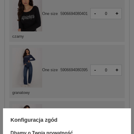
-
+
One size
5906694080401
czarny
-
+
One size
5906694080395
granatowy
Konfiguracja zgód
-
+
One size
5906694080418
Dbamy o Twoją prywatność