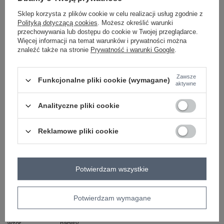
Sklep korzysta z plików cookie w celu realizacji usług zgodnie z
Polityką dotyczącą cookies
. Możesz określić warunki
ecru
przechowywania lub dostępu do cookie w Twojej przeglądarce.
Więcej informacji na temat warunków i prywatności można
znaleźć także na stronie
Prywatność i warunki Google
.
ZALOGUJ SIĘ I ZOBACZ CENĘ
Zawsze
Funkcjonalne pliki cookie (wymagane)
aktywne
Masz pytanie? Chętnie pomożemy.
Zadzwoń
+48 601 547 740
Zadaj pytanie
Analityczne pliki cookie
skład materiału : 100% bawełna
Reklamowe pliki cookie
sposób prania : pranie w pralce w 30°C
Kod produktu
WT-BZ-A1143.46
Potwierdzam wszystkie
Marka
WESTEENE
typ produktu
bluzka dopasowana
bluzka codzienna
styl
casual
Potwierdzam wymagane
okazja
codzienne
wzór
napisy