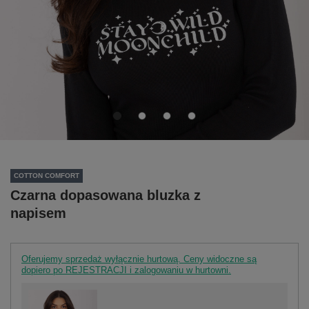
COTTON COMFORT
Czarna dopasowana bluzka z
napisem
Oferujemy sprzedaż wyłącznie hurtową. Ceny widoczne są
dopiero po REJESTRACJI i zalogowaniu w hurtowni.