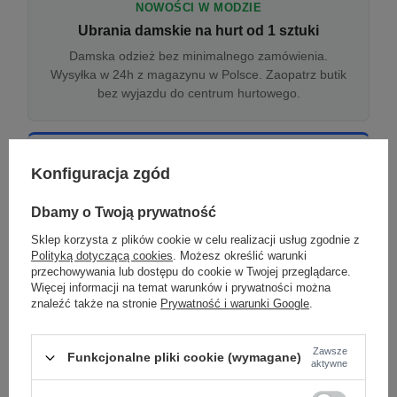
NOWOŚCI W MODZIE
Ubrania damskie na hurt od 1 sztuki
Damska odzież bez minimalnego zamówienia.
Wysyłka w 24h z magazynu w Polsce. Zaopatrz butik
bez wyjazdu do centrum hurtowego.
ONLINE
Konfiguracja zgód
Odzież damska hurtowo online
Internetowa hurtownia damska z plikiem XML/CSV.
Dbamy o Twoją prywatność
Integracja z WooCommerce, Shopify, BaseLinker.
Sklep korzysta z plików cookie w celu realizacji usług zgodnie z
Aktualizacja stanów co godzinę.
Polityką dotyczącą cookies
. Możesz określić warunki
przechowywania lub dostępu do cookie w Twojej przeglądarce.
Więcej informacji na temat warunków i prywatności można
znaleźć także na stronie
Prywatność i warunki Google
.
DROPSHIPPING
Damskie ubrania w dropshippingu
Zawsze
Funkcjonalne pliki cookie (wymagane)
Hurt odzieży damskiej z wysyłką na etykiecie Twojego
aktywne
sklepu w całej UE. Zero magazynu, zero
zamrożonego kapitału.