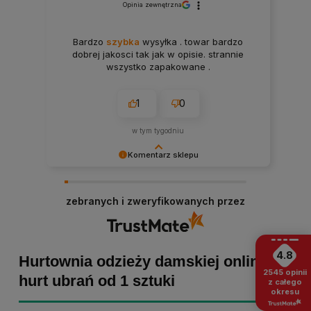
Opinia zewnętrzna
Bardzo
szybka
wysyłka . towar bardzo
dobrej jakosci tak jak w opisie. strannie
wszystko zapakowane .
1
0
w tym tygodniu
Komentarz sklepu
Paulina Grabarczyk dziękujemy za poświęcony
czas i dodaną opinię! Takie słowa dodają nam
zebranych i zweryfikowanych przez
skrzydeł, dlatego tym bardziej cieszymy się, że
zakup przebiegł pomyślnie. Obiecujemy
utrzymać dobrą passę - zapraszamy ponownie! :)
4.8
Hurtownia odzieży damskiej online -
2545
opinii
hurt ubrań od 1 sztuki
z całego
okresu