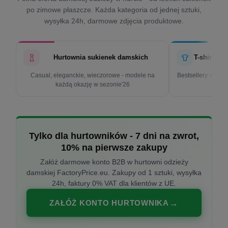
po zimowe płaszcze. Każda kategoria od jednej sztuki,
wysyłka 24h, darmowe zdjęcia produktowe.
Hurtownia sukienek damskich
T-shirty d
Casual, eleganckie, wieczorowe - modele na
Bestsellery w cen
każdą okazję w sezonie'26
k
Tylko dla hurtowników - 7 dni na zwrot,
10% na pierwsze zakupy
Załóż darmowe konto B2B w hurtowni odzieży
damskiej FactoryPrice.eu. Zakupy od 1 sztuki, wysyłka
24h, faktury 0% VAT dla klientów z UE.
ZAŁÓŻ KONTO HURTOWNIKA