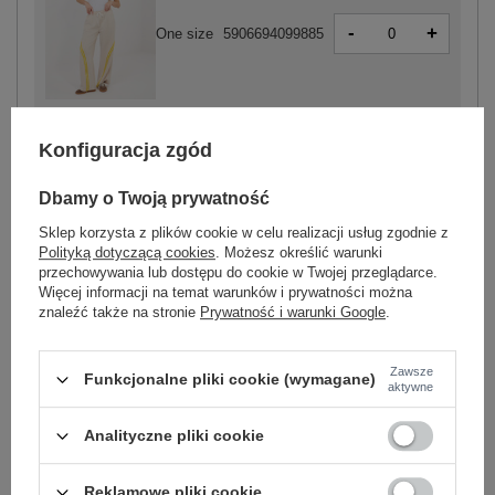
-
+
One size
5906694099885
beżowy
Konfiguracja zgód
Dbamy o Twoją prywatność
Sklep korzysta z plików cookie w celu realizacji usług zgodnie z
-
+
One size
5906694099939
Polityką dotyczącą cookies
. Możesz określić warunki
przechowywania lub dostępu do cookie w Twojej przeglądarce.
Więcej informacji na temat warunków i prywatności można
znaleźć także na stronie
Prywatność i warunki Google
.
miętowy
Zawsze
Funkcjonalne pliki cookie (wymagane)
Zobacz wszystkie kolory (+5)
aktywne
Analityczne pliki cookie
ZALOGUJ SIĘ I ZOBACZ CENĘ
Reklamowe pliki cookie