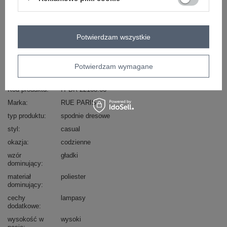
Masz pytanie? Chętnie pomożemy.
Zadzwoń
+48 601 547 740
Zadaj pytanie
Potwierdzam wszystkie
skład materiału : 50% poliester, 45% wiskoza, 5%
elastan
Potwierdzam wymagane
sposób prania : pranie w pralce w 30°C
Kod produktu
IT-DR-22168.66
Marka
RUE PARIS
typ produktu
spodnie dresowe
styl
casual
okazja
codzienne
wzór
gładki
dominujący
materiał
poliester
dominujący
cechy
lampasy
dodatkowe
wysokość w
wysoki