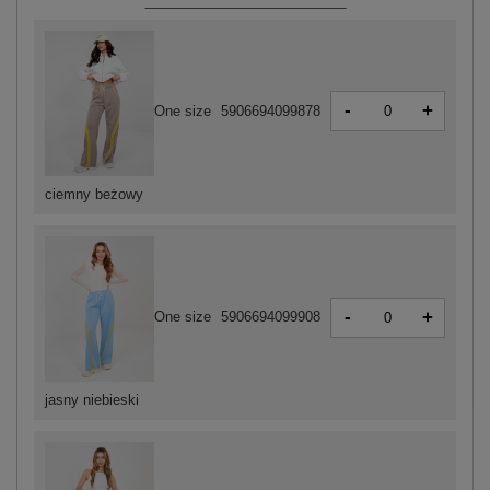
-
+
One size
5906694099878
ciemny beżowy
-
+
One size
5906694099908
jasny niebieski