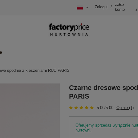
załóż
Zaloguj
/
konto
z
a
owe spodnie z kieszeniami RUE PARIS
Czarne dresowe spod
PARIS
5.00/5.00
Opinie (1)
Oferujemy sprzedaż wyłącznie hu
hurtowni.