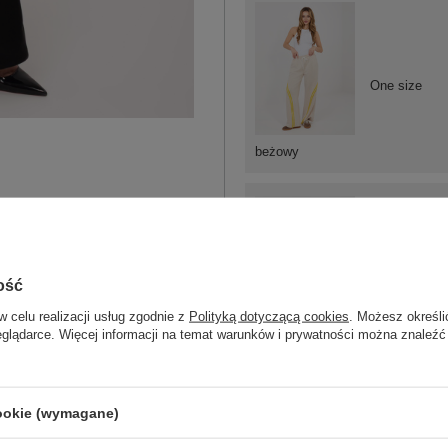
One size
beżowy
One size
ość
w celu realizacji usług zgodnie z
Polityką dotyczącą cookies
. Możesz określi
eglądarce. Więcej informacji na temat warunków i prywatności można znaleźć
miętowy
cookie (wymagane)