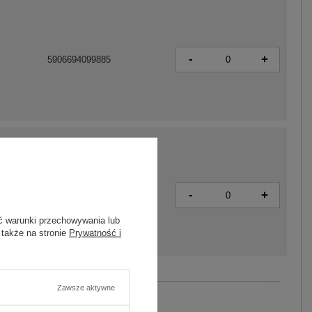
-
+
5906694099885
-
+
5906694099939
ć warunki przechowywania lub
 także na stronie
Prywatność i
Zobacz wszystkie kolory (+5)
Zawsze aktywne