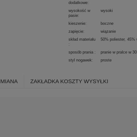
dodatkowe
wysokość w
wysoki
pasie
kieszenie
boczne
zapięcie
wiązanie
skład materiału
50% poliester
45% 
sposób prania
pranie w pralce w 3
styl nogawek
proste
YMIANA
ZAKŁADKA KOSZTY WYSYŁKI