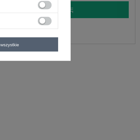
LOGUJ SIĘ I ZOBACZ CENĘ
y.
Zadaj pytanie
wszystkie
wiskoza, 5% elastan
C