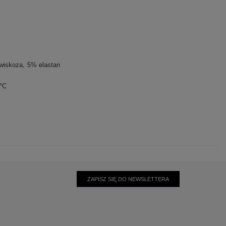
wiskoza
5% elastan
0°C
ZAPISZ SIĘ DO NEWSLETTERA