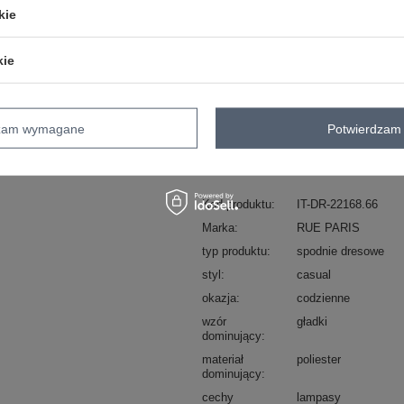
kie
ZA
kie
Masz pytanie? Chętnie pomożem
Zadzwoń
+48 601 547 740
dzam wymagane
Potwierdzam 
skład materiału : 50% poliester, 45% 
sposób prania : pranie w pralce w 30°
Kod produktu
IT-DR-22168.66
Marka
RUE PARIS
typ produktu
spodnie dresowe
styl
casual
okazja
codzienne
wzór
gładki
dominujący
materiał
poliester
dominujący
cechy
lampasy