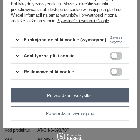
Polityką dotyczącą cookies
. Możesz określić warunki
-
+
One size
5906694026195
przechowywania lub dostępu do cookie w Twojej przeglądarce.
Więcej informacji na temat warunków i prywatności można
znaleźć także na stronie
Prywatność i warunki Google
.
ciemny beżowy
Zawsze
Funkcjonalne pliki cookie (wymagane)
aktywne
Zobacz wszystkie kolory (+6)
Analityczne pliki cookie
ZALOGUJ SIĘ I ZOBACZ CENĘ
Reklamowe pliki cookie
Masz pytanie? Chętnie pomożemy.
Potwierdzam wszystkie
Zadzwoń
+48 601 547 740
Zadaj pytanie
skład materiału : 100% wiskoza
Potwierdzam wymagane
sposób prania : pranie w pralce w 30°C
Kod produktu
AT-CH-S-893.70P
wzór
aplikacja