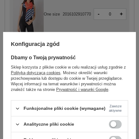
-
+
One size
2016102910770
czerwony
Konfiguracja zgód
Dbamy o Twoją prywatność
Sklep korzysta z plików cookie w celu realizacji usług zgodnie z
-
+
One size
2016102910787
Polityką dotyczącą cookies
. Możesz określić warunki
przechowywania lub dostępu do cookie w Twojej przeglądarce.
Więcej informacji na temat warunków i prywatności można
znaleźć także na stronie
Prywatność i warunki Google
.
ciemny niebieski
Zawsze
Funkcjonalne pliki cookie (wymagane)
aktywne
ZALOGUJ SIĘ I ZOBACZ CENĘ
Analityczne pliki cookie
Masz pytanie? Chętnie pomożemy.