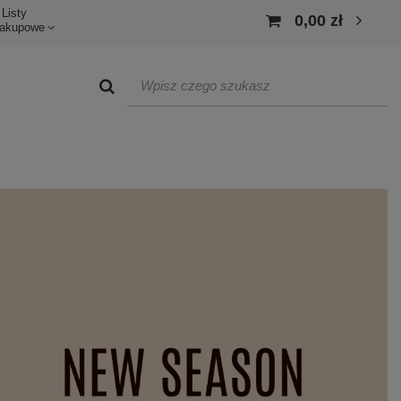
Listy
0,00 zł
akupowe