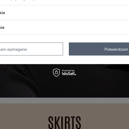
kie
kie
dzam wymagane
Potwierdzam 