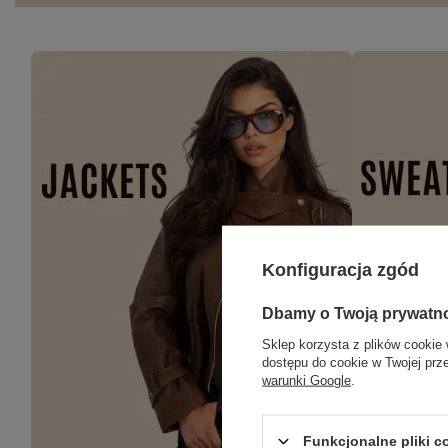
Konfiguracja zgód
Dbamy o Twoją prywatn
Sklep korzysta z plików cookie 
dostępu do cookie w Twojej prz
warunki Google
.
Funkcjonalne pliki 