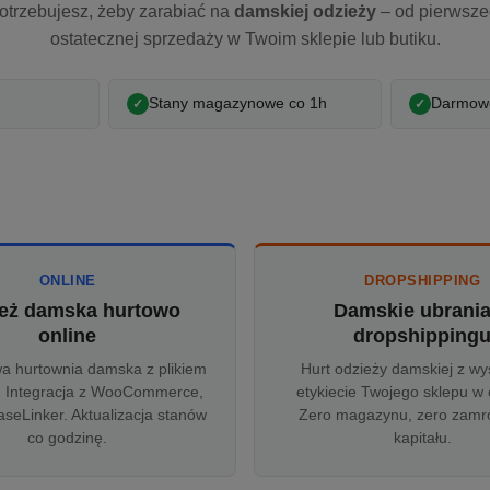
otrzebujesz, żeby zarabiać na
damskiej odzieży
– od pierwsz
ostatecznej sprzedaży w Twoim sklepie lub butiku.
Stany magazynowe co 1h
Darmowe
ONLINE
DROPSHIPPING
eż damska hurtowo
Damskie ubrani
online
dropshipping
wa hurtownia damska z plikiem
Hurt odzieży damskiej z wy
 Integracja z WooCommerce,
etykiecie Twojego sklepu w 
aseLinker. Aktualizacja stanów
Zero magazynu, zero zam
co godzinę.
kapitału.