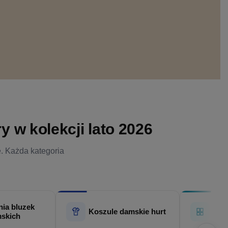
 w kolekcji lato 2026
e. Każda kategoria
ia bluzek
Hur
Koszule damskie hurt
skich