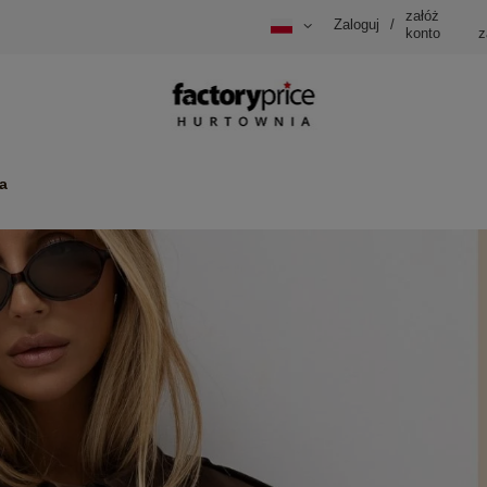
załóż
Zaloguj
/
konto
z
a