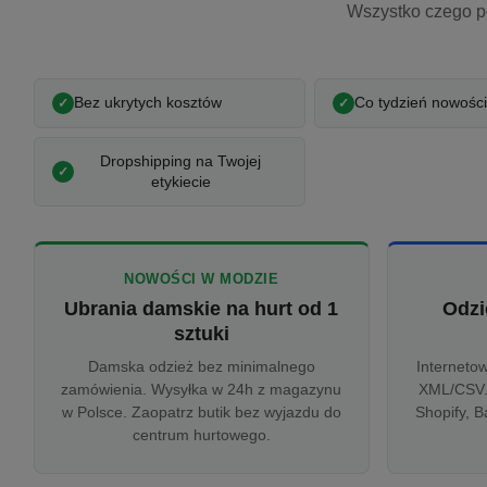
Wszystko czego p
Bez ukrytych kosztów
Co tydzień nowości
Dropshipping na Twojej
etykiecie
NOWOŚCI W MODZIE
Ubrania damskie na hurt od 1
Odzi
sztuki
Damska odzież bez minimalnego
Interneto
zamówienia. Wysyłka w 24h z magazynu
XML/CSV.
w Polsce. Zaopatrz butik bez wyjazdu do
Shopify, B
centrum hurtowego.