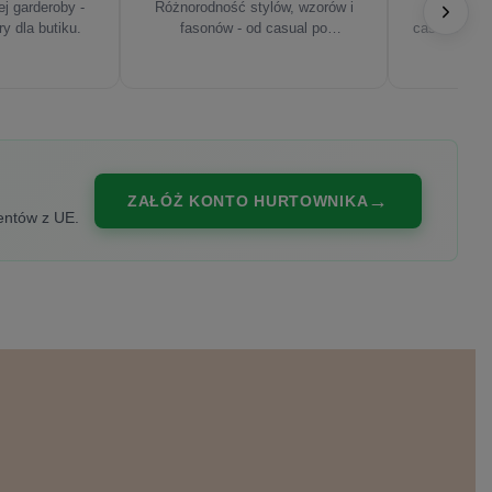
j garderoby -
Różnorodność stylów, wzorów i
Najnowsze
ry dla butiku.
fasonów - od casual po
casualowe, s
eleganckie.
ZAŁÓŻ KONTO HURTOWNIKA
entów z UE.