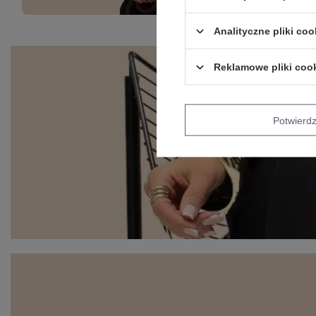
Analityczne pliki coo
Reklamowe pliki coo
Potwier