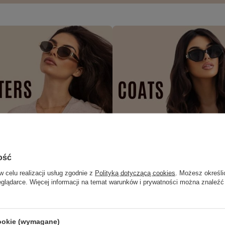
ość
w celu realizacji usług zgodnie z
Polityką dotyczącą cookies
. Możesz określi
eglądarce. Więcej informacji na temat warunków i prywatności można znaleźć
cookie (wymagane)