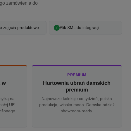
ego zamówienia do
 zdjęcia produktowe
Plik XML do integracji
PREMIUM
a w
Hurtownia ubrań damskich
u
premium
syłką na
Najnowsze kolekcje co tydzień, polska
całej UE.
produkcja, włoska moda. Damska odzież
rożonego
showroom-ready.