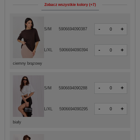
Zobacz wszystkie kolory (+7)
-
+
S/M
5906694090387
-
+
L/XL
5906694090394
ciemny brązowy
-
+
S/M
5906694090288
-
+
L/XL
5906694090295
biały