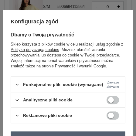
-
+
S/M
5906694113864
Konfiguracja zgód
-
+
L/XL
5906694113871
Dbamy o Twoją prywatność
jasny żółty
Sklep korzysta z plików cookie w celu realizacji usług zgodnie z
Polityką dotyczącą cookies
. Możesz określić warunki
przechowywania lub dostępu do cookie w Twojej przeglądarce.
Więcej informacji na temat warunków i prywatności można
-
+
S/M
5906694113901
znaleźć także na stronie
Prywatność i warunki Google
.
Zawsze
-
+
L/XL
5906694113918
Funkcjonalne pliki cookie (wymagane)
aktywne
jasny zielony
Analityczne pliki cookie
Zobacz wszystkie kolory (+7)
Reklamowe pliki cookie
ZALOGUJ SIĘ I ZOBACZ CENĘ