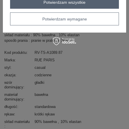
Potwierdzam wszystkie
Masz pytanie? Chętnie pomożemy.
Potwierdzam wymagane
Zadzwoń
+48 601 547 740
Zadaj pytanie
skład materiału : 90% bawełna , 10% elastan
sposób prania : pranie w pralce w 30°C
Kod produktu
RV-TS-A1089.87
Marka
RUE PARIS
styl
casual
okazja
codzienne
wzór
gładki
dominujący
materiał
bawełna
dominujący
długość
standardowa
rękaw
krótki rękaw
skład materiału
90% bawełna
10% elastan