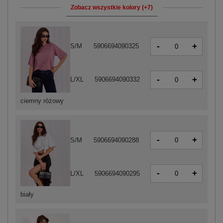
Zobacz wszystkie kolory (+7)
-
+
S/M
5906694090325
-
+
L/XL
5906694090332
ciemny różowy
-
+
S/M
5906694090288
-
+
L/XL
5906694090295
biały