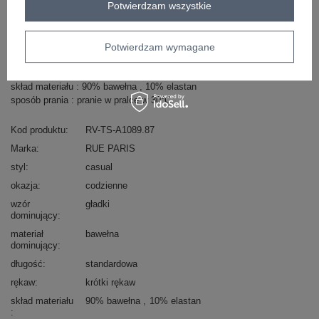
Potwierdzam wszystkie
Masz pytanie? Chętnie pomożemy.
Potwierdzam wymagane
Zadzwoń
+48 601 547 740
Zadaj pytanie
skład materiału : 90% bawełna , 10% elastan
sposób prania : pranie w pralce w 30°C
Kod produktu
RV-TS-A1089.87
Marka
RUE PARIS
styl
casual
okazja
codzienne
wzór
gładki
dominujący
materiał
bawełna
dominujący
długość
standardowa
rękaw
krótki rękaw
skład materiału
90% bawełna
10% elastan