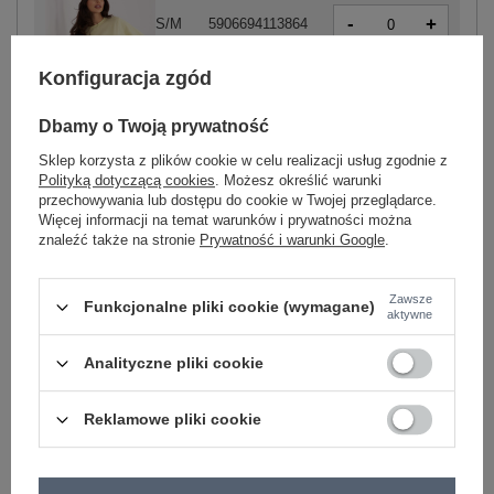
-
+
S/M
5906694113864
Konfiguracja zgód
-
+
L/XL
5906694113871
Dbamy o Twoją prywatność
jasny żółty
Sklep korzysta z plików cookie w celu realizacji usług zgodnie z
Polityką dotyczącą cookies
. Możesz określić warunki
przechowywania lub dostępu do cookie w Twojej przeglądarce.
Więcej informacji na temat warunków i prywatności można
-
+
S/M
5906694113901
znaleźć także na stronie
Prywatność i warunki Google
.
Zawsze
-
+
L/XL
5906694113918
Funkcjonalne pliki cookie (wymagane)
aktywne
jasny zielony
Analityczne pliki cookie
Zobacz wszystkie kolory (+7)
Reklamowe pliki cookie
ZALOGUJ SIĘ I ZOBACZ CENĘ