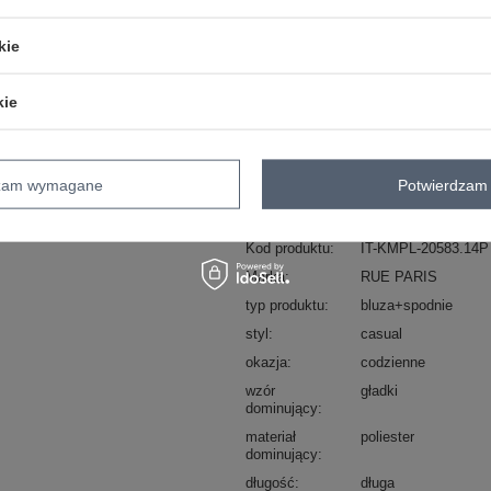
ZA
kie
Masz pytanie? Chętnie pomożem
kie
Zadzwoń
+48 601 547 740
skład materiału : 50% poliester, 45% 
dzam wymagane
Potwierdzam 
sposób prania : pranie w pralce w 30°
Kod produktu
IT-KMPL-20583.14P
Marka
RUE PARIS
typ produktu
bluza+spodnie
styl
casual
okazja
codzienne
wzór
gładki
dominujący
materiał
poliester
dominujący
długość
długa