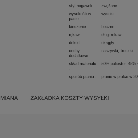
styl nogawek
zwężane
wysokość w
wysoki
pasie
kieszenie
boczne
rękaw
długi rękaw
dekolt
okrągły
cechy
naszywki
troczki
dodatkowe
skład materiału
50% poliester
45% 
sposób prania
pranie w pralce w 3
YMIANA
ZAKŁADKA KOSZTY WYSYŁKI