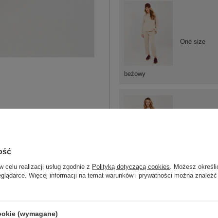
One size
beżowy
One size
ość
w celu realizacji usług zgodnie z
Polityką dotyczącą cookies
. Możesz określi
jasny różowy
eglądarce. Więcej informacji na temat warunków i prywatności można znaleźć
cookie (wymagane)