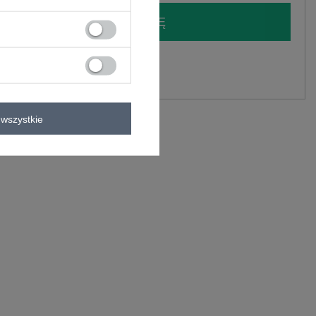
LOGUJ SIĘ I ZOBACZ CENĘ
y.
Zadaj pytanie
wiskoza, 5% elastan
wszystkie
C