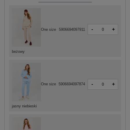
-
+
One size
5906694097911
beżowy
-
+
One size
5906694097874
jasny niebieski