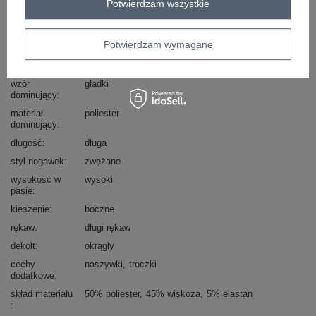
Potwierdzam wszystkie
Marka
RUE PARIS
typ produktu
bluza+spodnie
Potwierdzam wymagane
styl
casual
okazja
codzienne
wzór
gładki
dominujący
materiał
poliester
dominujący
długość
długa
styl nogawek
zwężane
wysokość w
wysoki
pasie
kieszenie
boczne
rękaw
długi rękaw
dekolt
okrągły
cechy
naszywki
troczki
dodatkowe
skład materiału
50% poliester
45% wiskoza
5% elastan