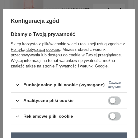
-
+
One size
5906694097898
Konfiguracja zgód
jasny różowy
Dbamy o Twoją prywatność
Sklep korzysta z plików cookie w celu realizacji usług zgodnie z
Polityką dotyczącą cookies
. Możesz określić warunki
Zobacz wszystkie kolory (+5)
przechowywania lub dostępu do cookie w Twojej przeglądarce.
Więcej informacji na temat warunków i prywatności można
znaleźć także na stronie
Prywatność i warunki Google
.
ZALOGUJ SIĘ I ZOBACZ CENĘ
Zawsze
Funkcjonalne pliki cookie (wymagane)
Masz pytanie? Chętnie pomożemy.
aktywne
Zadzwoń
+48 601 547 740
Zadaj pytanie
Analityczne pliki cookie
skład materiału : 50% poliester, 45% wiskoza, 5%
elastan
Reklamowe pliki cookie
sposób prania : pranie w pralce w 30°C
Kod produktu
IT-KMPL-20583.14P