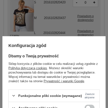
-
+
S
2016102820420
Powiadom o
M
2016102820437
dostępności
Powiadom o
L
2016102820444
dostępności
czarny
Konfiguracja zgód
Dbamy o Twoją prywatność
Sklep korzysta z plików cookie w celu realizacji usług zgodnie z
-
+
S
2016102820451
Polityką dotyczącą cookies
. Możesz określić warunki
przechowywania lub dostępu do cookie w Twojej przeglądarce.
Więcej informacji na temat warunków i prywatności można
znaleźć także na stronie
Prywatność i warunki Google
.
biały
Zawsze
Funkcjonalne pliki cookie (wymagane)
aktywne
ZALOGUJ SIĘ I ZOBACZ CENĘ
Analityczne pliki cookie