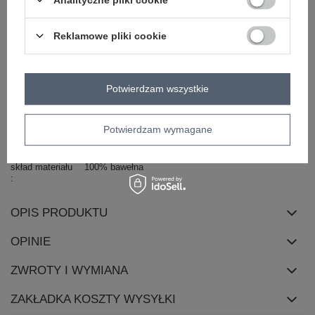
Masz pytanie? Chętnie pomożemy.
Reklamowe pliki cookie
Zadzwoń
+48 601 547 740
Zadaj pytanie
Kod produktu
HB-TS-3036.12P
Potwierdzam wszystkie
Marka
H&B
wzór
nadruk
Potwierdzam wymagane
dominujący
dekolt
okrągły
skład materiału
100% bawełna
OPIS PRODUKTU
OPINIE
ZWROTY I WYMIANA
ZAKŁADKA KOSZTY WYSYŁKI