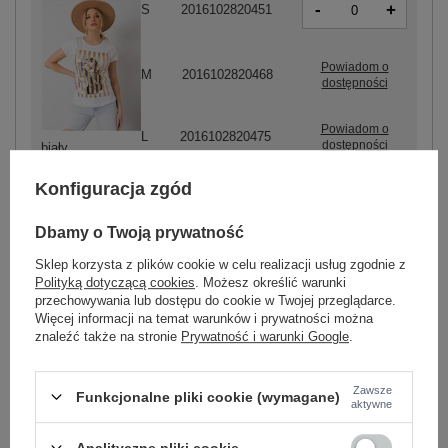
-
+
S
2016102820451
Powiadom o
M
2016102820468
dostępności
Powiadom o
L
2016102820475
dostępności
biały
Konfiguracja zgód
Dbamy o Twoją prywatność
Sklep korzysta z plików cookie w celu realizacji usług zgodnie z
-
+
S
2016102820420
Polityką dotyczącą cookies
. Możesz określić warunki
przechowywania lub dostępu do cookie w Twojej przeglądarce.
Więcej informacji na temat warunków i prywatności można
znaleźć także na stronie
Prywatność i warunki Google
.
czarny
Zawsze
Funkcjonalne pliki cookie (wymagane)
aktywne
ZALOGUJ SIĘ I ZOBACZ CENĘ
Analityczne pliki cookie