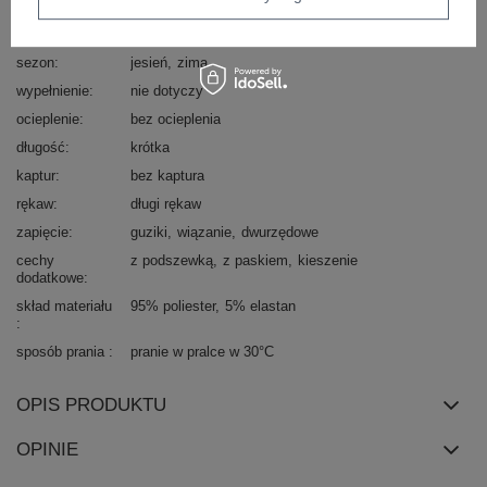
materiał
poliester
dominujący
sezon
jesień
zima
wypełnienie
nie dotyczy
ocieplenie
bez ocieplenia
długość
krótka
kaptur
bez kaptura
rękaw
długi rękaw
zapięcie
guziki
wiązanie
dwurzędowe
cechy
z podszewką
z paskiem
kieszenie
dodatkowe
skład materiału
95% poliester
5% elastan
sposób prania
pranie w pralce w 30°C
OPIS PRODUKTU
OPINIE