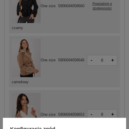
Powiadom o
One size
5906694058660
dostępności
czarny
-
+
One size
5906694058646
camelowy
-
+
One size
5906694058653