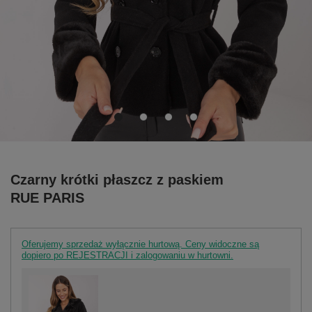
Czarny krótki płaszcz z paskiem
RUE PARIS
Oferujemy sprzedaż wyłącznie hurtową. Ceny widoczne są
dopiero po REJESTRACJI i zalogowaniu w hurtowni.