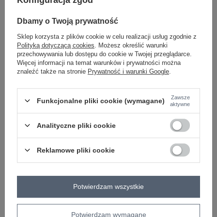
Konfiguracja zgód
ecru
Dbamy o Twoją prywatność
Sklep korzysta z plików cookie w celu realizacji usług zgodnie z
Polityką dotyczącą cookies
. Możesz określić warunki
ZALOGUJ SIĘ I ZOBACZ CENĘ
przechowywania lub dostępu do cookie w Twojej przeglądarce.
Więcej informacji na temat warunków i prywatności można
znaleźć także na stronie
Prywatność i warunki Google
.
Masz pytanie? Chętnie pomożemy.
Zadzwoń
+48 601 547 740
Zadaj pytanie
Zawsze
Funkcjonalne pliki cookie (wymagane)
aktywne
skład materiału : 95% poliester, 5% elastan
sposób prania : pranie w pralce w 30°C
Analityczne pliki cookie
Kod produktu
IT-KR-4608.05P
Reklamowe pliki cookie
Marka
RUE PARIS
typ produktu
płaszcz zimowy
styl
elegancki
Potwierdzam wszystkie
okazja
codzienne
do pracy
wizytowe
wzór
gładki
dominujący
Potwierdzam wymagane