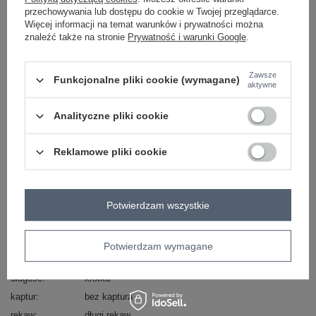
przechowywania lub dostępu do cookie w Twojej przeglądarce.
Więcej informacji na temat warunków i prywatności można
skład materiału : 95% poliester, 5% elastan
znaleźć także na stronie
Prywatność i warunki Google
.
sposób prania : pranie w pralce w 30°C
Kod produktu
IT-KR-4608.05P
Zawsze
Funkcjonalne pliki cookie (wymagane)
aktywne
Marka
RUE PARIS
typ produktu
płaszcz zimowy
Analityczne pliki cookie
styl
elegancki
okazja
codzienne
do pracy
wizytowe
Reklamowe pliki cookie
wzór
gładki
dominujący
materiał
poliester
Potwierdzam wszystkie
dominujący
sezon
jesień
zima
wypełnienie
nie dotyczy
Potwierdzam wymagane
ocieplenie
bez ocieplenia
długość
krótka
kaptur
bez kaptura
rękaw
długi rękaw