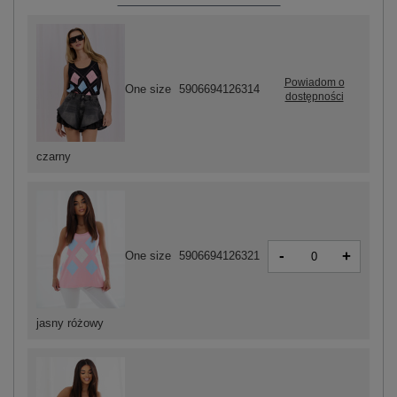
Powiadom o
One size
5906694126314
dostępności
czarny
-
+
One size
5906694126321
jasny różowy