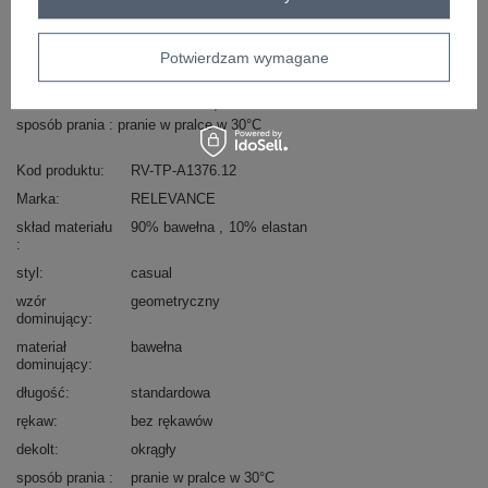
Masz pytanie? Chętnie pomożemy.
Zadzwoń
+48 601 547 740
Zadaj pytanie
Potwierdzam wymagane
skład materiału : 90% bawełna , 10% elastan
sposób prania : pranie w pralce w 30°C
Kod produktu
RV-TP-A1376.12
Marka
RELEVANCE
skład materiału
90% bawełna
10% elastan
styl
casual
wzór
geometryczny
dominujący
materiał
bawełna
dominujący
długość
standardowa
rękaw
bez rękawów
dekolt
okrągły
sposób prania
pranie w pralce w 30°C