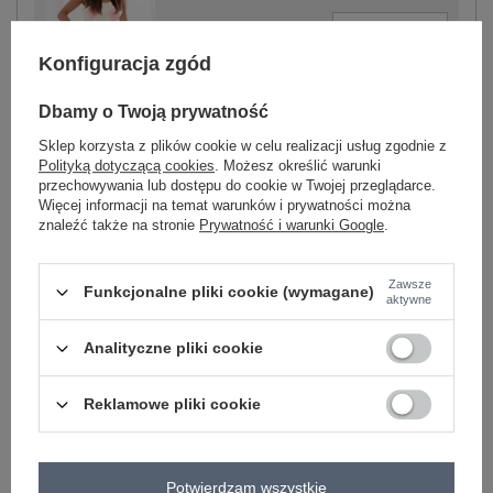
-
+
One size
5906694126369
Konfiguracja zgód
Dbamy o Twoją prywatność
jasny żółty
Sklep korzysta z plików cookie w celu realizacji usług zgodnie z
Polityką dotyczącą cookies
. Możesz określić warunki
przechowywania lub dostępu do cookie w Twojej przeglądarce.
Więcej informacji na temat warunków i prywatności można
znaleźć także na stronie
Prywatność i warunki Google
.
-
+
One size
5906694126345
Zawsze
Funkcjonalne pliki cookie (wymagane)
aktywne
niebieski
Analityczne pliki cookie
Zobacz wszystkie kolory (+5)
Reklamowe pliki cookie
ZALOGUJ SIĘ I ZOBACZ CENĘ
Potwierdzam wszystkie