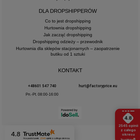
DLA DROPSHIPPERÓW
Co to jest dropshipping
Hurtownia dropshipping
Jak zacząć dropshipping
Dropshipping odzieży – przewodnik
Hurtownia dla sklepów stacjonarnych – zaopatrzenie
butiku od 1 sztuki
KONTAKT
+48601 547 740
hurt@factoryprice.eu
Pn.-Pt. 08:00-16:00
4.8
2545
opinii
z całego
4.8
okresu
Na podstawie
2545
opinii
z całego okresu