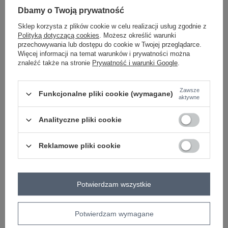
Dbamy o Twoją prywatność
Sklep korzysta z plików cookie w celu realizacji usług zgodnie z
-
+
One size
5906694126369
Polityką dotyczącą cookies
. Możesz określić warunki
przechowywania lub dostępu do cookie w Twojej przeglądarce.
Więcej informacji na temat warunków i prywatności można
znaleźć także na stronie
Prywatność i warunki Google
.
jasny żółty
Zawsze
Funkcjonalne pliki cookie (wymagane)
Zobacz wszystkie kolory (+4)
aktywne
Analityczne pliki cookie
ZALOGUJ SIĘ I ZOBACZ CENĘ
Reklamowe pliki cookie
Masz pytanie? Chętnie pomożemy.
Zadzwoń
+48 601 547 740
Zadaj pytanie
Potwierdzam wszystkie
skład materiału : 90% bawełna , 10% elastan
sposób prania : pranie w pralce w 30°C
Potwierdzam wymagane
Kod produktu
RV-TP-A1376.12