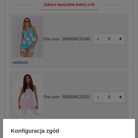
Zobacz wszystkie kolory (+4)
-
+
One size
5906694126345
niebieski
-
+
One size
5906694126321
jasny różowy
Konfiguracja zgód