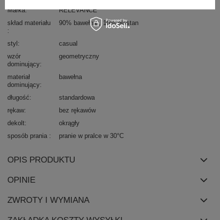
Marka
RELEVANCE
skład materiału
90% bawełna
10% elastan
styl
casual
wzór
geometryczny
dominujący
materiał
bawełna
dominujący
długość
standardowa
rękaw
bez rękawów
dekolt
okrągły
sposób prania
pranie w pralce w 30°C
OPIS PRODUKTU
OPINIE
ZWROTY I WYMIANA