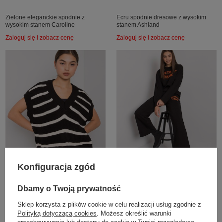
Zielone eleganckie spodnie z
Ecru spodnie dresowe z wysokim
wysokim stanem Caroline
stanem Ashland
Zaloguj się i zobacz cenę
Zaloguj się i zobacz cenę
Konfiguracja zgód
Dbamy o Twoją prywatność
Czarno-kremowa kamizelka z
Czarny komplet bawełniany
Sklep korzysta z plików cookie w celu realizacji usług zgodnie z
dzianiny Joselita
Honorine
Polityką dotyczącą cookies
. Możesz określić warunki
Zaloguj się i zobacz cenę
Zaloguj się i zobacz cenę