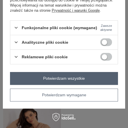
przechowywania lub dostępu do cookie w Twojej przeglądarce.
Więcej informacji na temat warunków i prywatności można
znaleźć także na stronie
Prywatność i warunki Google
.
Zawsze
Funkcjonalne pliki cookie (wymagane)
aktywne
Analityczne pliki cookie
Reklamowe pliki cookie
Potwierdzam wszystkie
Czarny komplet dwuczęściowy
Czarny komplet ze spodniami Moline
Maxence
Potwierdzam wymagane
Zaloguj się i zobacz cenę
Zaloguj się i zobacz cenę