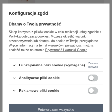
ciemny brązowy
Konfiguracja zgód
Dbamy o Twoją prywatność
Sklep korzysta z plików cookie w celu realizacji usług zgodnie z
-
+
XL
5906694049514
Polityką dotyczącą cookies
. Możesz określić warunki
przechowywania lub dostępu do cookie w Twojej przeglądarce.
Więcej informacji na temat warunków i prywatności można
znaleźć także na stronie
Prywatność i warunki Google
.
beżowy
Zawsze
Funkcjonalne pliki cookie (wymagane)
aktywne
Zobacz wszystkie kolory (+4)
Analityczne pliki cookie
ZALOGUJ SIĘ I ZOBACZ CENĘ
Reklamowe pliki cookie
Masz pytanie? Chętnie pomożemy.
Zadzwoń
+48 601 547 740
Zadaj pytanie
Potwierdzam wszystkie