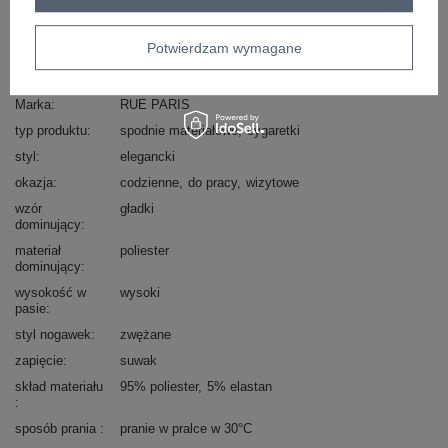
skład materiału : 95% poliester, 5% elastan
sposób prania : pranie w pralce w 30°C
Potwierdzam wymagane
Kod produktu
IT-SP-FL9069.00
Marka
RUE PARIS
typ produktu
spodnie materiałowe
cygaretki
styl
elegancki
okazja
codzienne
do pracy
wizytowe
wzór
gładki
dominujący
materiał
poliester
dominujący
wysokość w
wysoki
pasie
styl nogawek
zwężane
zapięcie
suwak
skład materiału
95% poliester
5% elastan
sposób prania
pranie w pralce w 30°C