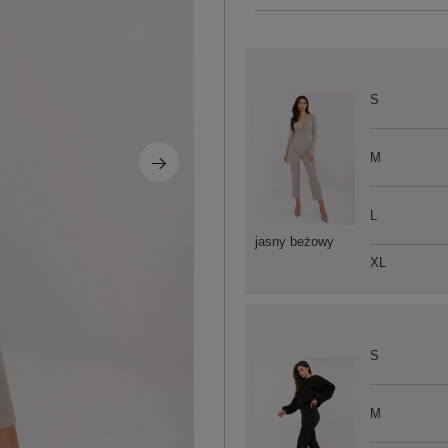
S
M
L
jasny beżowy
XL
S
M