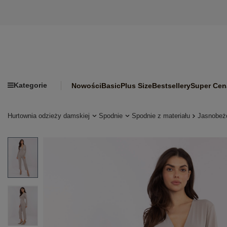
Kategorie
Nowości
Basic
Plus Size
Bestsellery
Super Cen
Hurtownia odzieży damskiej
Spodnie
Spodnie z materiału
Jasnobeżo