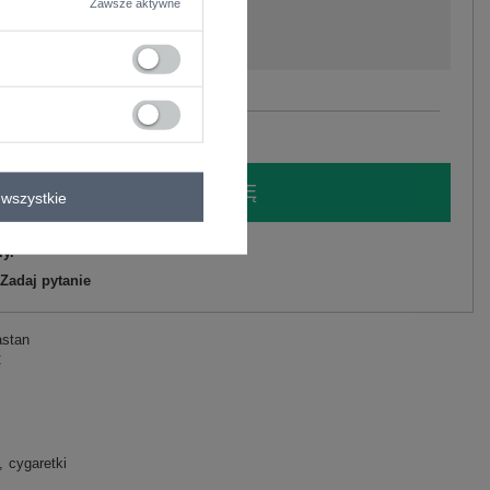
Zawsze aktywne
Zobacz wszystkie kolory (+4)
LOGUJ SIĘ I ZOBACZ CENĘ
wszystkie
y.
Zadaj pytanie
astan
C
cygaretki