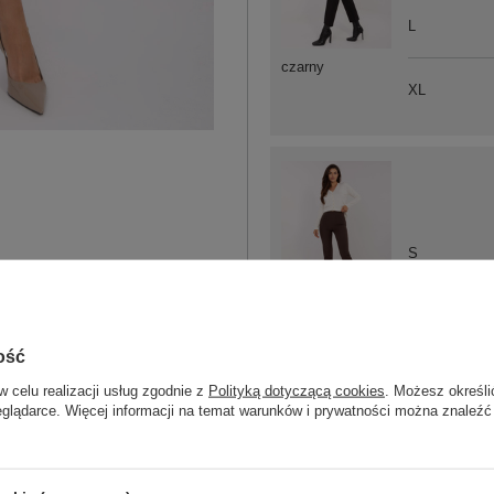
L
czarny
XL
S
ciemny brązowy
ość
w celu realizacji usług zgodnie z
Polityką dotyczącą cookies
. Możesz określi
eglądarce. Więcej informacji na temat warunków i prywatności można znaleźć
XL