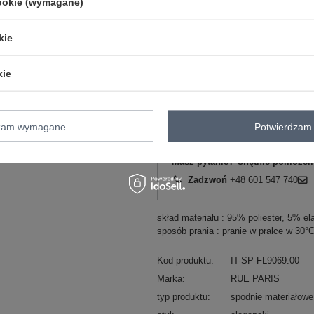
cookie (wymagane)
beżowy
kie
kie
ZA
dzam wymagane
Potwierdzam 
Masz pytanie? Chętnie pomożem
Zadzwoń
+48 601 547 740
skład materiału : 95% poliester, 5% el
sposób prania : pranie w pralce w 30°
Kod produktu
IT-SP-FL9069.00
Marka
RUE PARIS
typ produktu
spodnie materiałowe