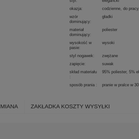
styl
elegancki
okazja
codzienne
do pracy
wzór
gładki
dominujący
materiał
poliester
dominujący
wysokość w
wysoki
pasie
styl nogawek
zwężane
zapięcie
suwak
skład materiału
95% poliester
5% e
sposób prania
pranie w pralce w 3
YMIANA
ZAKŁADKA KOSZTY WYSYŁKI