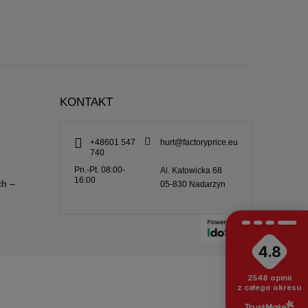
KONTAKT
+48601 547
hurt@factoryprice.eu
740
Pn.-Pt. 08:00-
Al. Katowicka 68
16:00
ch –
05-830
Nadarzyn
4.8
2548
opinii
z całego okresu