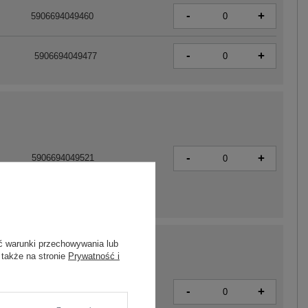
-
+
5906694049460
-
+
5906694049477
-
+
5906694049521
ć warunki przechowywania lub
 także na stronie
Prywatność i
-
+
5906694049514