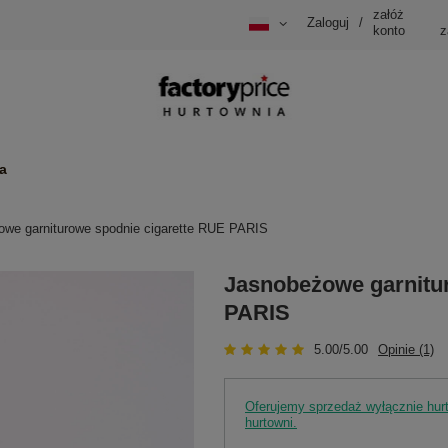
załóż
Zaloguj
/
konto
z
a
we garniturowe spodnie cigarette RUE PARIS
Jasnobeżowe garnitu
PARIS
5.00/5.00
Opinie (1)
Oferujemy sprzedaż wyłącznie hu
hurtowni.