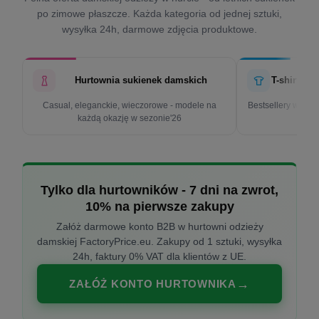
po zimowe płaszcze. Każda kategoria od jednej sztuki,
wysyłka 24h, darmowe zdjęcia produktowe.
Hurtownia sukienek damskich
T-shirty d
Casual, eleganckie, wieczorowe - modele na
Bestsellery w cen
każdą okazję w sezonie'26
k
Tylko dla hurtowników - 7 dni na zwrot,
10% na pierwsze zakupy
Załóż darmowe konto B2B w hurtowni odzieży
damskiej FactoryPrice.eu. Zakupy od 1 sztuki, wysyłka
24h, faktury 0% VAT dla klientów z UE.
ZAŁÓŻ KONTO HURTOWNIKA