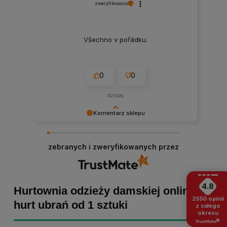
zweryfikowano
Všechno v pořádku.
0
0
dzisiaj
Komentarz sklepu
Roman dziękujemy za pozytywną opinię! Staramy
się, aby każde zamówienie było dopieszczone,
zebranych i zweryfikowanych przez
dlatego tym bardziej cieszymy się z powodu
pomyślnej realizacji zakupu! Zapraszamy
ponownie :)
4.8
Hurtownia odzieży damskiej online -
2550
opinii
hurt ubrań od 1 sztuki
z całego
okresu