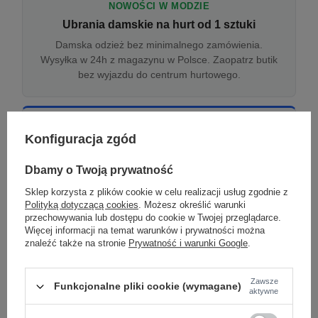
NOWOŚCI W MODZIE
Ubrania damskie na hurt od 1 sztuki
Damska odzież bez minimalnego zamówienia.
Wysyłka w 24h z magazynu w Polsce. Zaopatrz butik
bez wyjazdu do centrum hurtowego.
ONLINE
Konfiguracja zgód
Odzież damska hurtowo online
Internetowa hurtownia damska z plikiem XML/CSV.
Dbamy o Twoją prywatność
Integracja z WooCommerce, Shopify, BaseLinker.
Sklep korzysta z plików cookie w celu realizacji usług zgodnie z
Aktualizacja stanów co godzinę.
Polityką dotyczącą cookies
. Możesz określić warunki
przechowywania lub dostępu do cookie w Twojej przeglądarce.
Więcej informacji na temat warunków i prywatności można
znaleźć także na stronie
Prywatność i warunki Google
.
DROPSHIPPING
Damskie ubrania w dropshippingu
Zawsze
Funkcjonalne pliki cookie (wymagane)
Hurt odzieży damskiej z wysyłką na etykiecie Twojego
aktywne
sklepu w całej UE. Zero magazynu, zero
zamrożonego kapitału.