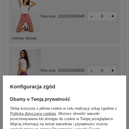
-
+
One size
2016103206940
ciemny różowy
-
+
One size
2016103206926
Konfiguracja zgód
ciemny fioletowy
Dbamy o Twoją prywatność
Sklep korzysta z plików cookie w celu realizacji usług zgodnie z
ZALOGUJ SIĘ I ZOBACZ CENĘ
Polityką dotyczącą cookies
. Możesz określić warunki
przechowywania lub dostępu do cookie w Twojej przeglądarce.
Więcej informacji na temat warunków i prywatności można