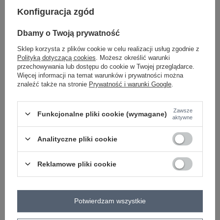
Konfiguracja zgód
-
+
One size
5906694051906
Dbamy o Twoją prywatność
Sklep korzysta z plików cookie w celu realizacji usług zgodnie z
ciemny brązowy
Polityką dotyczącą cookies
. Możesz określić warunki
przechowywania lub dostępu do cookie w Twojej przeglądarce.
Więcej informacji na temat warunków i prywatności można
Zobacz wszystkie kolory (+1)
znaleźć także na stronie
Prywatność i warunki Google
.
ZALOGUJ SIĘ I ZOBACZ CENĘ
Zawsze
Funkcjonalne pliki cookie (wymagane)
aktywne
Masz pytanie? Chętnie pomożemy.
Analityczne pliki cookie
Zadzwoń
+48 601 547 740
Zadaj pytanie
Reklamowe pliki cookie
skład materiału : 70% wiskoza, 30% poliester
sposób prania : pranie w pralce w 30°C
Potwierdzam wszystkie
Kod produktu
IT-SK-21609.83
Marka
ITALY MODA