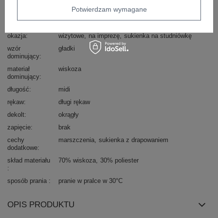
Potwierdzam wymagane
typ produktu
klasyczne sukienki wieczorowe
fason
sukienka kopertowa
okazja
wizytowe
na imprezę
sukienka na studniówkę
wzór
gładki
dominujący
materiał
wiskoza
dominujący
długość
midi
rękaw
długi rękaw
dekolt
okrągły
zapięcie
brak
cechy
marszczenia
sukienka z drapowaniem
dodatkowe
skład materiału
70% wiskoza
30% poliester
sposób prania
pranie w pralce w 30°C
OPIS PRODUKTU