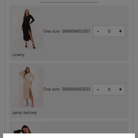
-
+
One size
5906694051937
czarny
-
+
One size
5906694060533
jasny beżowy