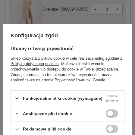
-
+
One size
5906694060533
jasny beżowy
Konfiguracja zgód
Dbamy o Twoją prywatność
Sklep korzysta z plików cookie w celu realizacji usług zgodnie z
Polityką dotyczącą cookies
. Możesz określić warunki
-
+
One size
5906694051906
przechowywania lub dostępu do cookie w Twojej przeglądarce.
Więcej informacji na temat warunków i prywatności można
znaleźć także na stronie
Prywatność i warunki Google
.
ciemny brązowy
Zawsze
Funkcjonalne pliki cookie (wymagane)
aktywne
Zobacz wszystkie kolory (+1)
Analityczne pliki cookie
ZALOGUJ SIĘ I ZOBACZ CENĘ
Reklamowe pliki cookie