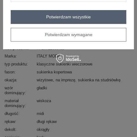
Masz pytanie? Chętnie pomożemy.
Zadzwoń
+48 601 547 740
Zadaj pytanie
Potwierdzam wszystkie
skład materiału : 70% wiskoza, 30% poliester
Potwierdzam wymagane
sposób prania : pranie w pralce w 30°C
Kod produktu
IT-SK-21609.83
Marka
ITALY MODA
typ produktu
klasyczne sukienki wieczorowe
fason
sukienka kopertowa
okazja
wizytowe
na imprezę
sukienka na studniówkę
wzór
gładki
dominujący
materiał
wiskoza
dominujący
długość
midi
rękaw
długi rękaw
dekolt
okrągły