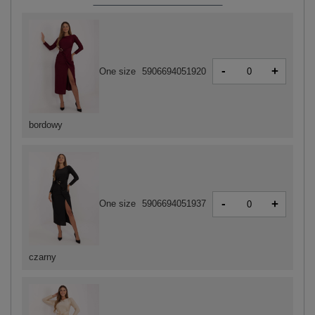
-
+
One size
5906694051920
bordowy
-
+
One size
5906694051937
czarny