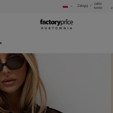
załóż
Zaloguj
/
konto
z
a