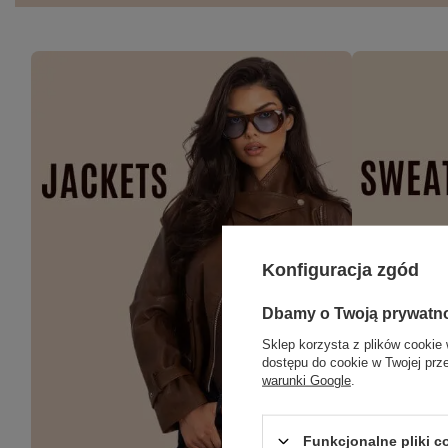
Konfiguracja zgód
Dbamy o Twoją prywatn
Sklep korzysta z plików cookie 
dostępu do cookie w Twojej prz
warunki Google
.
Funkcjonalne pliki 