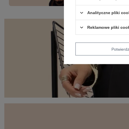
Analityczne pliki coo
Reklamowe pliki coo
Potwier