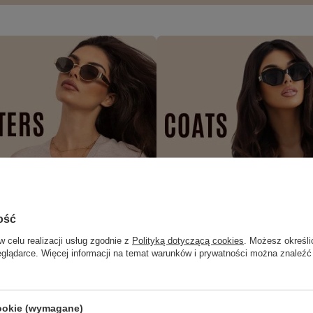
ość
w celu realizacji usług zgodnie z
Polityką dotyczącą cookies
. Możesz określi
eglądarce. Więcej informacji na temat warunków i prywatności można znaleźć
cookie (wymagane)