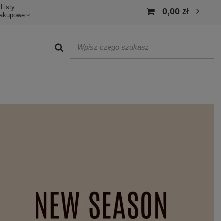
Listy
0,00 zł
akupowe