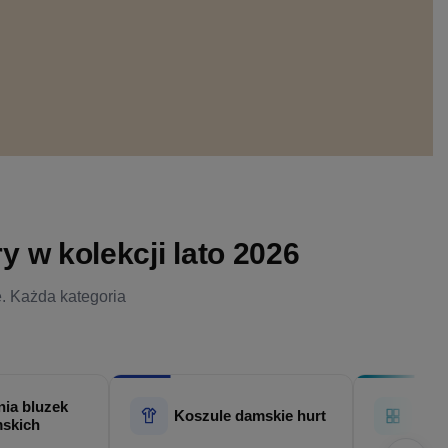
 w kolekcji lato 2026
e. Każda kategoria
ia bluzek
Hur
Koszule damskie hurt
skich