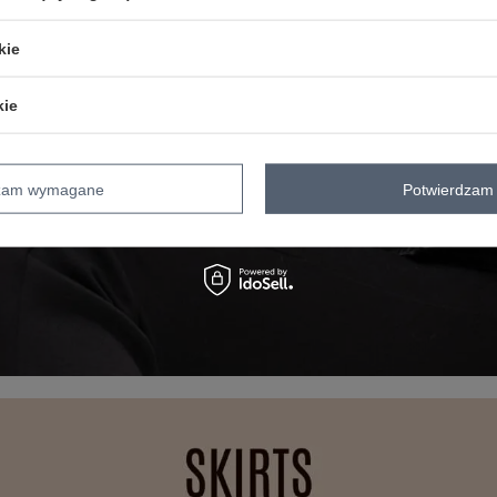
kie
kie
dzam wymagane
Potwierdzam 