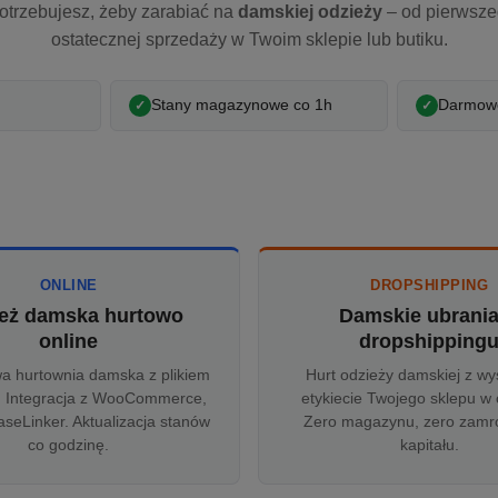
otrzebujesz, żeby zarabiać na
damskiej odzieży
– od pierwsz
ostatecznej sprzedaży w Twoim sklepie lub butiku.
Stany magazynowe co 1h
Darmowe
ONLINE
DROPSHIPPING
eż damska hurtowo
Damskie ubrani
online
dropshipping
wa hurtownia damska z plikiem
Hurt odzieży damskiej z wy
 Integracja z WooCommerce,
etykiecie Twojego sklepu w 
aseLinker. Aktualizacja stanów
Zero magazynu, zero zam
co godzinę.
kapitału.