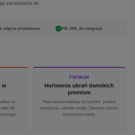
ego zamówienia do
 zdjęcia produktowe
Plik XML do integracji
PREMIUM
a w
Hurtownia ubrań damskich
u
premium
syłką na
Najnowsze kolekcje co tydzień, polska
całej UE.
produkcja, włoska moda. Damska odzież
rożonego
showroom-ready.