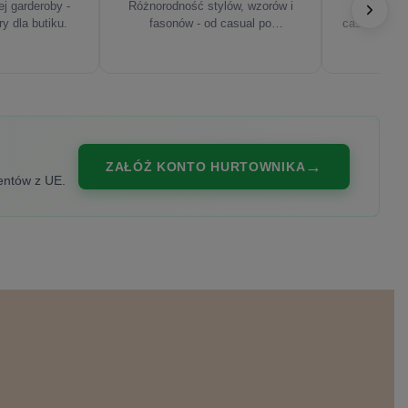
j garderoby -
Różnorodność stylów, wzorów i
Najnowsze
ry dla butiku.
fasonów - od casual po
casualowe, s
eleganckie.
ZAŁÓŻ KONTO HURTOWNIKA
entów z UE.