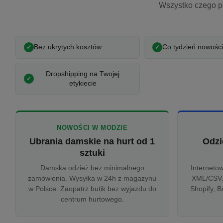
Wszystko czego p
Bez ukrytych kosztów
Co tydzień nowości
Dropshipping na Twojej
etykiecie
NOWOŚCI W MODZIE
Ubrania damskie na hurt od 1
Odzi
sztuki
Damska odzież bez minimalnego
Interneto
zamówienia. Wysyłka w 24h z magazynu
XML/CSV.
w Polsce. Zaopatrz butik bez wyjazdu do
Shopify, B
centrum hurtowego.