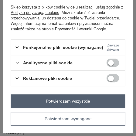
Sklep korzysta z plików cookie w celu realizacji usług zgodnie z
brązowy
Polityką dotyczącą cookies
. Możesz określić warunki
przechowywania lub dostępu do cookie w Twojej przeglądarce.
Więcej informacji na temat warunków i prywatności można
znaleźć także na stronie
Prywatność i warunki Google
.
ZALOGUJ SIĘ I ZOBACZ CENĘ
Zawsze
Funkcjonalne pliki cookie (wymagane)
Masz pytanie? Chętnie pomożemy.
aktywne
Zadzwoń
+48 601 547 740
Zadaj pytanie
Analityczne pliki cookie
skład materiału : 92% nylon, 8% spandex
sposób prania : pranie w pralce w 30°C
Reklamowe pliki cookie
Kod produktu
MI-BZ-272403.19P
Marka
ITALY MODA
Potwierdzam wszystkie
typ produktu
bluzka elegancka
styl
elegancki
Potwierdzam wymagane
okazja
codzienne
wizytowe
wzór
ażurowy
dominujący