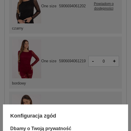
Powiadom o
One size
5906694061202
dostępności
czarny
-
+
One size
5906694061219
bordowy
Konfiguracja zgód
-
+
One size
5906694061196
Dbamy o Twoją prywatność