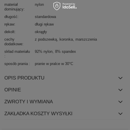
materiał
nylon
dominujący
długość
standardowa
rękaw
długi rękaw
dekolt
okrągły
cechy
z podszewką
koronka
marszczenia
dodatkowe
skład materiału
92% nylon
8% spandex
sposób prania
pranie w pralce w 30°C
OPIS PRODUKTU
OPINIE
ZWROTY I WYMIANA
ZAKŁADKA KOSZTY WYSYŁKI