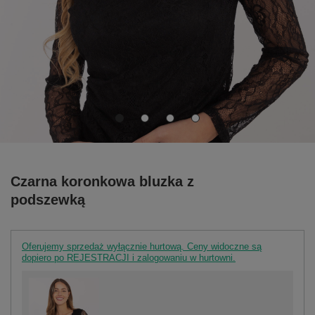
Czarna koronkowa bluzka z
podszewką
Oferujemy sprzedaż wyłącznie hurtową. Ceny widoczne są
dopiero po REJESTRACJI i zalogowaniu w hurtowni.