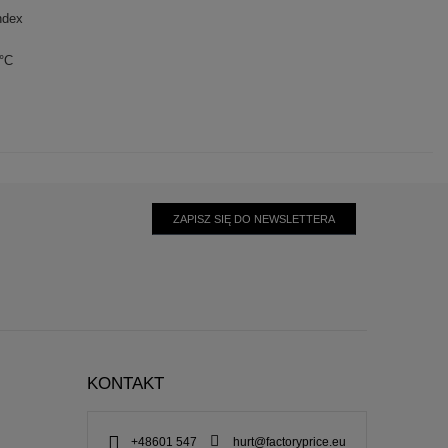
ndex
0°C
ZAPISZ SIĘ DO NEWSLETTERA
KONTAKT
+48601 547
hurt@factoryprice.eu