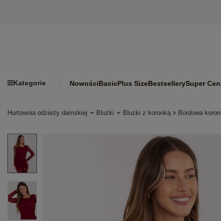
Kategorie
Nowości
Basic
Plus Size
Bestsellery
Super Cen
Hurtownia odzieży damskiej
Bluzki
Bluzki z koronką
Bordowa koron