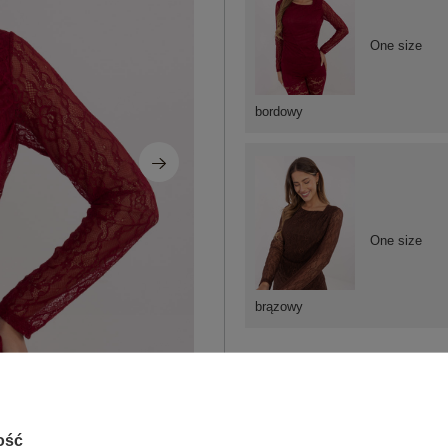
One size
bordowy
One size
brązowy
ZA
Masz pytanie? Chętnie pomożem
ość