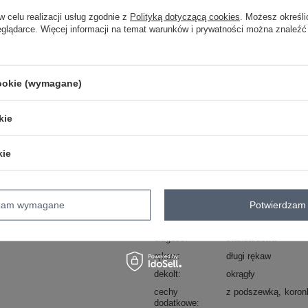
Zadzwoń
+48 601 547 740
w celu realizacji usług zgodnie z
Polityką dotyczącą cookies
. Możesz określi
eglądarce. Więcej informacji na temat warunków i prywatności można znaleźć
skład materiału : 92% nylon, 8% span
sposób prania : pranie w pralce w 30°
cookie (wymagane)
Kod produktu
MI-BZ-272403.19P
Marka
ITALY MODA
kie
typ produktu
bluzka elegancka
styl
elegancki
kie
okazja
codzienne
wizytow
wzór
ażurowy
dominujący
dzam wymagane
Potwierdzam 
materiał
nylon
dominujący
długość
standardowa
rękaw
długi rękaw
dekolt
okrągły
cechy
z podszewką
koron
dodatkowe