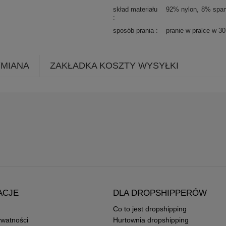
skład materiału
92% nylon
8% spa
sposób prania
pranie w pralce w 3
YMIANA
ZAKŁADKA KOSZTY WYSYŁKI
ACJE
DLA DROPSHIPPERÓW
Co to jest dropshipping
ywatności
Hurtownia dropshipping