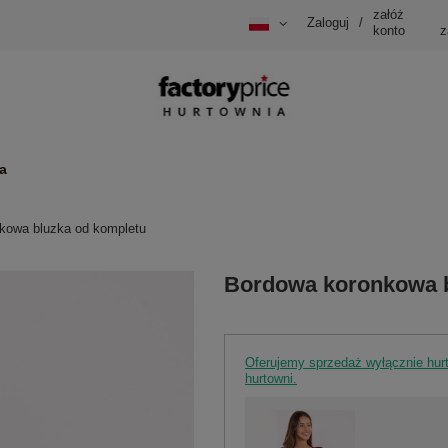
załóż
Zaloguj
/
konto
z
a
kowa bluzka od kompletu
Bordowa koronkowa b
Oferujemy sprzedaż wyłącznie hu
hurtowni.