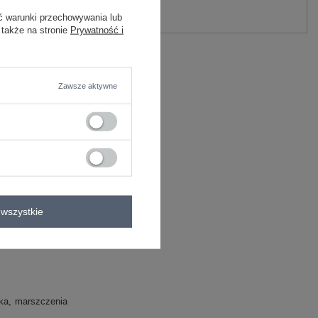
Zadaj pytanie
ć warunki przechowywania lub
 także na stronie
Prywatność i
dex
C
Zawsze aktywne
e
wszystkie
ka
marszczenia