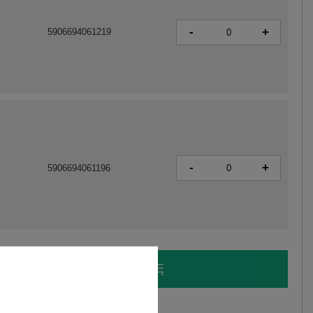
-
+
5906694061219
-
+
5906694061196
LOGUJ SIĘ I ZOBACZ CENĘ
y.