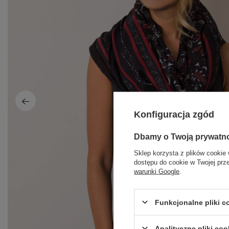
Konfiguracja zgód
Dbamy o Twoją prywatn
Sklep korzysta z plików cookie 
dostępu do cookie w Twojej prz
warunki Google
.
Funkcjonalne pliki 
Analityczne pliki coo