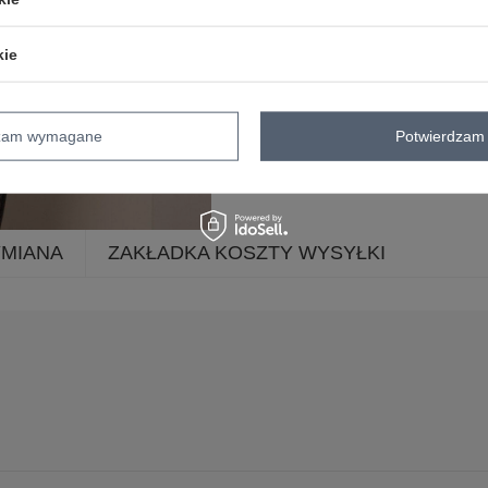
kie
dzam wymagane
Potwierdzam 
YMIANA
ZAKŁADKA KOSZTY WYSYŁKI