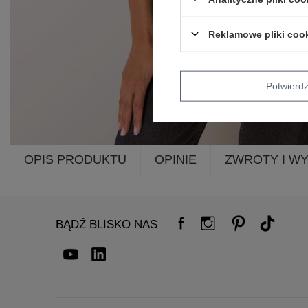
Reklamowe pliki coo
Potwier
OPIS PRODUKTU
OPINIE
ZWROTY I W
BĄDŹ BLISKO NAS