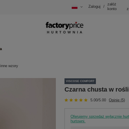
załóż
Zaloguj
/
konto
z
a
linne wzory
VISCOSE COMFORT
Czarna chusta w rośl
5.00/5.00
Opinie (5)
Oferujemy sprzedaż wyłącznie hu
hurtowni.