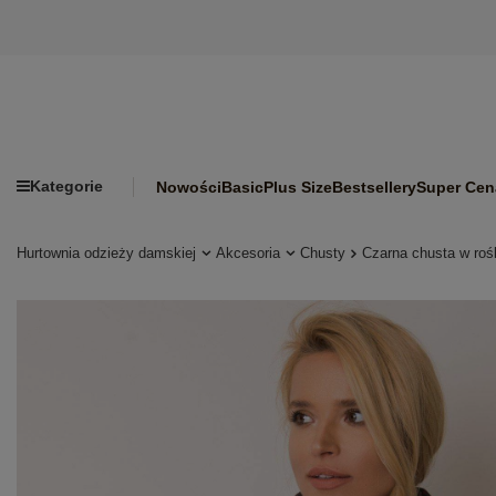
Kategorie
Nowości
Basic
Plus Size
Bestsellery
Super Cen
Hurtownia odzieży damskiej
Akcesoria
Chusty
Czarna chusta w roś