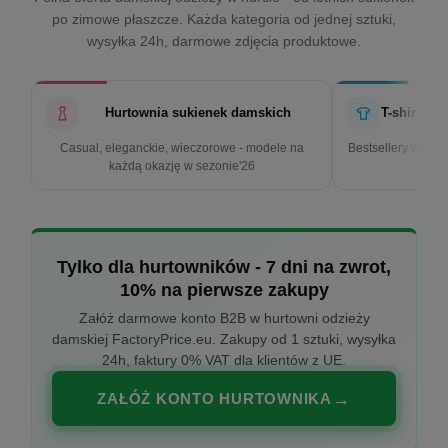
po zimowe płaszcze. Każda kategoria od jednej sztuki,
wysyłka 24h, darmowe zdjęcia produktowe.
Hurtownia sukienek damskich
T-shirty d
Casual, eleganckie, wieczorowe - modele na
Bestsellery w cen
każdą okazję w sezonie'26
k
Tylko dla hurtowników - 7 dni na zwrot,
10% na pierwsze zakupy
Załóż darmowe konto B2B w hurtowni odzieży
damskiej FactoryPrice.eu. Zakupy od 1 sztuki, wysyłka
24h, faktury 0% VAT dla klientów z UE.
ZAŁÓŻ KONTO HURTOWNIKA