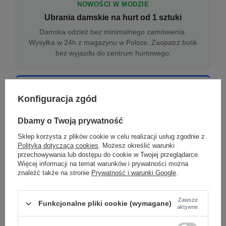
NOWOŚCI W MODZIE
Ubrania damskie na hurt od 1 sztuki
Damska odzież bez minimalnego zamówienia.
Wysyłka w 24h z magazynu w Polsce. Zaopatrz butik
bez wyjazdu do centrum hurtowego.
ONLINE
Konfiguracja zgód
Odzież damska hurtowo online
Internetowa hurtownia damska z plikiem XML/CSV.
Dbamy o Twoją prywatność
Integracja z WooCommerce, Shopify, BaseLinker.
Sklep korzysta z plików cookie w celu realizacji usług zgodnie z
Aktualizacja stanów co godzinę.
Polityką dotyczącą cookies
. Możesz określić warunki
przechowywania lub dostępu do cookie w Twojej przeglądarce.
Więcej informacji na temat warunków i prywatności można
znaleźć także na stronie
Prywatność i warunki Google
.
DROPSHIPPING
Damskie ubrania w dropshippingu
Zawsze
Funkcjonalne pliki cookie (wymagane)
Hurt odzieży damskiej z wysyłką na etykiecie Twojego
aktywne
sklepu w całej UE. Zero magazynu, zero
zamrożonego kapitału.