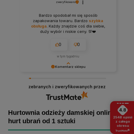
zweryfikowano
Bardzo spodobał mi się sposób
zapakowania towaru. Bardzo
szybka
obsługa
. Każdy znajdzie coś dla siebie,
duży wybór i niskie ceny. 💯❤️
0
0
w tym tygodniu
Komentarz sklepu
Bartosz dziękujemy za poświęcony czas i dodaną
opinię! Takie słowa dodają nam skrzydeł, dlatego
zebranych i zweryfikowanych przez
tym bardziej cieszymy się, że zakup przebiegł
pomyślnie. Obiecujemy utrzymać dobrą passę -
zapraszamy ponownie! :)
4.8
Hurtownia odzieży damskiej online -
2548
opinii
hurt ubrań od 1 sztuki
z całego
okresu