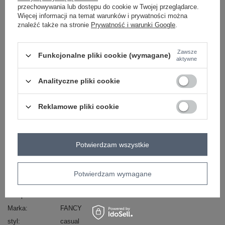
przechowywania lub dostępu do cookie w Twojej przeglądarce.
Więcej informacji na temat warunków i prywatności można
znaleźć także na stronie
Prywatność i warunki Google
.
-
+
One size
2016102955078
Zawsze
Funkcjonalne pliki cookie (wymagane)
aktywne
szary
Analityczne pliki cookie
Zobacz wszystkie kolory (+1)
Reklamowe pliki cookie
ZALOGUJ SIĘ I ZOBACZ CENĘ
Potwierdzam wszystkie
Masz pytanie? Chętnie pomożemy.
Zadzwoń
+48 601 547 740
Zadaj pytanie
Potwierdzam wymagane
Kod produktu
FA-BL-7045.66P
Marka
FANCY
styl
casual