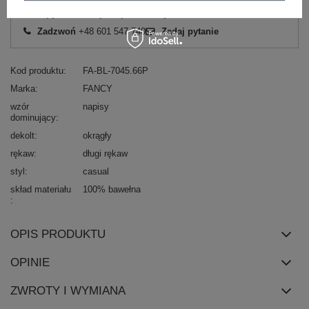
Masz pytanie? Chętnie pomożemy.
Zadzwoń
+48 601 547 740
Zadaj pytanie
Kod produktu
FA-BL-7045.66P
Marka
FANCY
wzór
napisy
dominujący
dekolt
okrągły
rękaw
długi rękaw
styl
casual
skład materiału
100% bawełna
OPIS PRODUKTU
OPINIE
ZWROTY I WYMIANA