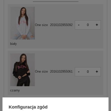
-
+
One size
2016102955092
biały
-
+
One size
2016102955061
czarny
Konfiguracja zgód