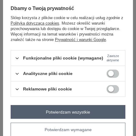
-
Dbamy o Twoją prywatność
+
One size
2016102967507
Sklep korzysta z plików cookie w celu realizacji usług zgodnie z
Polityką dotyczącą cookies
. Możesz określić warunki
przechowywania lub dostępu do cookie w Twojej przeglądarce.
ciemny różowy
Więcej informacji na temat warunków i prywatności można
znaleźć także na stronie
Prywatność i warunki Google
.
Zawsze
Funkcjonalne pliki cookie (wymagane)
aktywne
-
+
One size
2016102955078
Analityczne pliki cookie
Reklamowe pliki cookie
szary
Zobacz wszystkie kolory (+1)
Potwierdzam wszystkie
ZALOGUJ SIĘ I ZOBACZ CENĘ
Potwierdzam wymagane