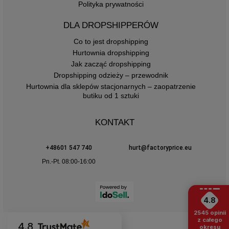
Polityka prywatności
DLA DROPSHIPPERÓW
Co to jest dropshipping
Hurtownia dropshipping
Jak zacząć dropshipping
Dropshipping odzieży – przewodnik
Hurtownia dla sklepów stacjonarnych – zaopatrzenie
butiku od 1 sztuki
KONTAKT
+48601 547 740
hurt@factoryprice.eu
Pn.-Pt. 08:00-16:00
4.8
2545
opinii
z całego
4.8
okresu