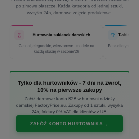
po zimowe płaszcze. Każda kategoria od jednej sztuki,
wysyłka 24h, darmowe zdjęcia produktowe.
Hurtownia sukienek damskich
T-shirty d
Casual, eleganckie, wieczorowe - modele na
Bestsellery w cen
każdą okazję w sezonie'26
k
Tylko dla hurtowników - 7 dni na zwrot,
10% na pierwsze zakupy
Załóż darmowe konto B2B w hurtowni odzieży
damskiej FactoryPrice.eu. Zakupy od 1 sztuki, wysyłka
24h, faktury 0% VAT dla klientów z UE.
ZAŁÓŻ KONTO HURTOWNIKA