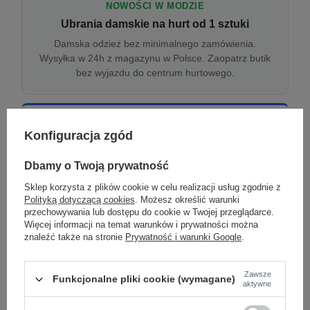
NOWOŚCI W MODZIE
Ubrania damskie na hurt od 1 sztuki
Damska odzież bez minimalnego zamówienia.
Wysyłka w 24h z magazynu w Polsce. Zaopatrz butik
bez wyjazdu do centrum hurtowego.
ONLINE
Konfiguracja zgód
Odzież damska hurtowo online
Internetowa hurtownia damska z plikiem XML/CSV.
Dbamy o Twoją prywatność
Integracja z WooCommerce, Shopify, BaseLinker.
Sklep korzysta z plików cookie w celu realizacji usług zgodnie z
Aktualizacja stanów co godzinę.
Polityką dotyczącą cookies
. Możesz określić warunki
przechowywania lub dostępu do cookie w Twojej przeglądarce.
Więcej informacji na temat warunków i prywatności można
znaleźć także na stronie
Prywatność i warunki Google
.
DROPSHIPPING
Damskie ubrania w dropshippingu
Zawsze
Funkcjonalne pliki cookie (wymagane)
Hurt odzieży damskiej z wysyłką na etykiecie Twojego
aktywne
sklepu w całej UE. Zero magazynu, zero
zamrożonego kapitału.