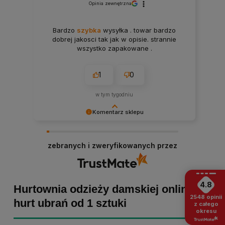
Opinia zewnętrzna
Bardzo
szybka
wysyłka . towar bardzo
dobrej jakosci tak jak w opisie. strannie
wszystko zapakowane .
1
0
w tym tygodniu
Komentarz sklepu
Paulina Grabarczyk dziękujemy za poświęcony
czas i dodaną opinię! Takie słowa dodają nam
zebranych i zweryfikowanych przez
skrzydeł, dlatego tym bardziej cieszymy się, że
zakup przebiegł pomyślnie. Obiecujemy
utrzymać dobrą passę - zapraszamy ponownie! :)
4.8
Hurtownia odzieży damskiej online -
2548
opinii
hurt ubrań od 1 sztuki
z całego
okresu