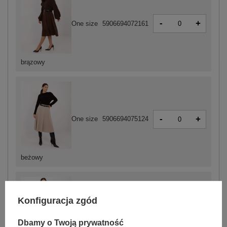
-
+
One size
5906694072161
brązowy
-
+
One size
5906694075124
beżowy
Konfiguracja zgód
-
+
One size
5906694075131
Dbamy o Twoją prywatność