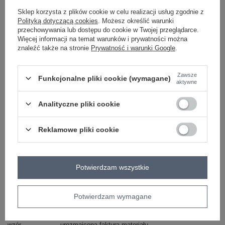
Sklep korzysta z plików cookie w celu realizacji usług zgodnie z
Polityką dotyczącą cookies
. Możesz określić warunki
czarny
przechowywania lub dostępu do cookie w Twojej przeglądarce.
Więcej informacji na temat warunków i prywatności można
znaleźć także na stronie
Prywatność i warunki Google
.
ZALOGUJ SIĘ I ZOBACZ CENĘ
Zawsze
Funkcjonalne pliki cookie (wymagane)
aktywne
Masz pytanie? Chętnie pomożemy.
Analityczne pliki cookie
Zadzwoń
+48 601 547 740
Zadaj pytanie
skład materiału : 99% poliester, 1% elastan
Reklamowe pliki cookie
sposób prania : pranie w pralce w 30°C
Kod produktu
IT-SD-FL9838.49
Potwierdzam wszystkie
Marka
RUE PARIS
typ produktu
spódnica dzianinowa
Potwierdzam wymagane
styl
elegancki
okazja
codzienne
do pracy
wzór
urozmaicona faktura materiału