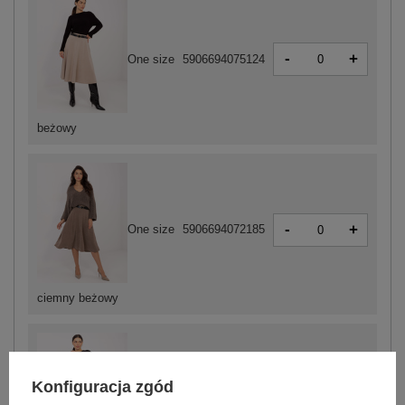
-
+
One size
5906694075124
beżowy
-
+
One size
5906694072185
ciemny beżowy
Konfiguracja zgód
-
+
One size
5906694075131