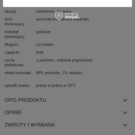
styl
elegancki
okazja
codzienne
do pracy
wzór
urozmaicona faktura materiału
dominujący
materiał
poliester
dominujący
długość
za kolano
zapięcie
brak
cechy
z paskiem
materiał prążkowany
dodatkowe
skład materiału
99% poliester
1% elastan
sposób prania
pranie w pralce w 30°C
OPIS PRODUKTU
OPINIE
ZWROTY I WYMIANA