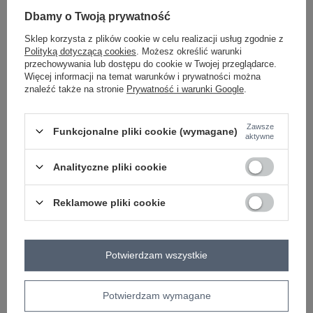
Dbamy o Twoją prywatność
Sklep korzysta z plików cookie w celu realizacji usług zgodnie z
czarny
Polityką dotyczącą cookies
. Możesz określić warunki
przechowywania lub dostępu do cookie w Twojej przeglądarce.
Więcej informacji na temat warunków i prywatności można
Zobacz wszystkie kolory (+1)
znaleźć także na stronie
Prywatność i warunki Google
.
Zawsze
Funkcjonalne pliki cookie (wymagane)
ZALOGUJ SIĘ I ZOBACZ CENĘ
aktywne
Analityczne pliki cookie
Masz pytanie? Chętnie pomożemy.
Zadzwoń
+48 601 547 740
Zadaj pytanie
Reklamowe pliki cookie
skład materiału : 99% poliester, 1% elastan
sposób prania : pranie w pralce w 30°C
Potwierdzam wszystkie
Kod produktu
IT-SD-FL9838.49
Marka
RUE PARIS
Potwierdzam wymagane
typ produktu
spódnica dzianinowa