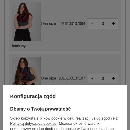
-
+
One size
2016103137084
bordowy
-
+
One size
2016103137107
Konfiguracja zgód
granatowy
Dbamy o Twoją prywatność
Sklep korzysta z plików cookie w celu realizacji usług zgodnie z
Polityką dotyczącą cookies
. Możesz określić warunki
przechowywania lub dostępu do cookie w Twojej przeglądarce.