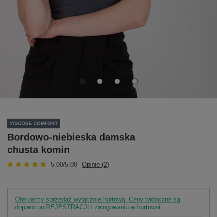
VISCOSE COMFORT
Bordowo-niebieska damska
chusta komin
5.00/5.00
Opinie (2)
Oferujemy sprzedaż wyłącznie hurtową. Ceny widoczne są
dopiero po REJESTRACJI i zalogowaniu w hurtowni.