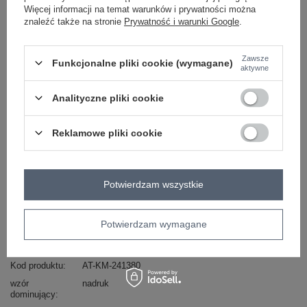
Więcej informacji na temat warunków i prywatności można
-
+
One size
2016103137091
znaleźć także na stronie
Prywatność i warunki Google
.
Zawsze
ciemny
Funkcjonalne pliki cookie (wymagane)
aktywne
pomarańczowy
Analityczne pliki cookie
ZALOGUJ SIĘ I ZOBACZ CENĘ
Reklamowe pliki cookie
Masz pytanie? Chętnie pomożemy.
Zadzwoń
+48 601 547 740
Zadaj pytanie
Potwierdzam wszystkie
Bordowo-niebieska damska chusta komin .
skład materiału: 100% wiskoza
Potwierdzam wymagane
sposób prania: pranie w pralce w 30°C
Kod produktu
AT-KM-241380
wzór
nadruk
dominujący