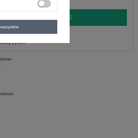
LOGUJ SIĘ I ZOBACZ CENĘ
wszystkie
y.
Zadaj pytanie
elastan
C
elastan