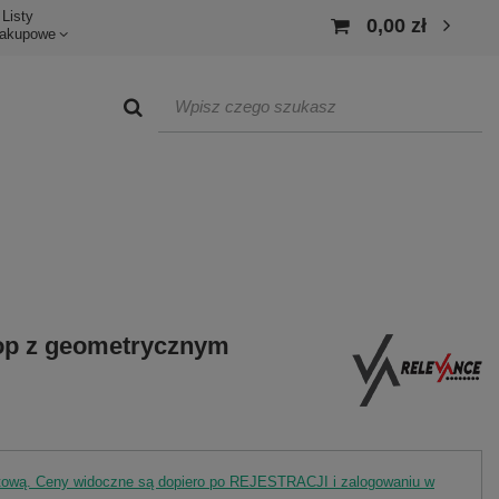
Listy
0,00 zł
akupowe
 top z geometrycznym
rtową. Ceny widoczne są dopiero po REJESTRACJI i zalogowaniu w