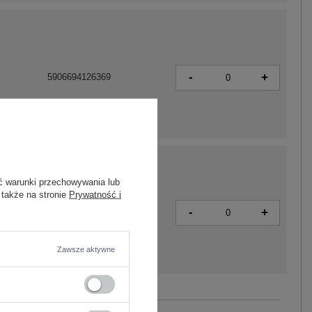
-
+
5906694126369
ć warunki przechowywania lub
 także na stronie
Prywatność i
-
+
5906694126345
Zawsze aktywne
Zobacz wszystkie kolory (+5)