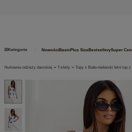
Kategorie
Nowości
Basic
Plus Size
Bestsellery
Super Cen
Hurtownia odzieży damskiej
T-shirty
Topy
Biało-niebieski letni to