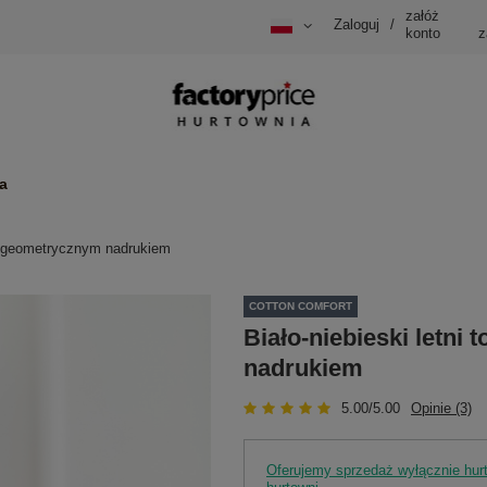
załóż
Zaloguj
/
konto
z
a
p z geometrycznym nadrukiem
COTTON COMFORT
Biało-niebieski letni
nadrukiem
5.00/5.00
Opinie (3)
Oferujemy sprzedaż wyłącznie hu