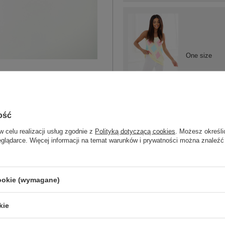
One size
jasny żółty
ość
w celu realizacji usług zgodnie z
Polityką dotyczącą cookies
. Możesz określi
eglądarce. Więcej informacji na temat warunków i prywatności można znaleźć
One size
cookie (wymagane)
niebieski
kie