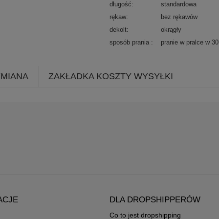
długość
standardowa
rękaw
bez rękawów
dekolt
okrągły
sposób prania
pranie w pralce w 3
YMIANA
ZAKŁADKA KOSZTY WYSYŁKI
ACJE
DLA DROPSHIPPERÓW
Co to jest dropshipping