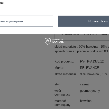
kie
ZA
dzam wymagane
Potwierdzam 
Masz pytanie? Chętnie pomożem
Zadzwoń
+48 601 547 740
skład materiału : 90% bawełna , 10% 
sposób prania : pranie w pralce w 30°
Kod produktu
RV-TP-A1376.12
Marka
RELEVANCE
skład materiału
90% bawełna
10% 
styl
casual
wzór
geometryczny
dominujący
materiał
bawełna
dominujący