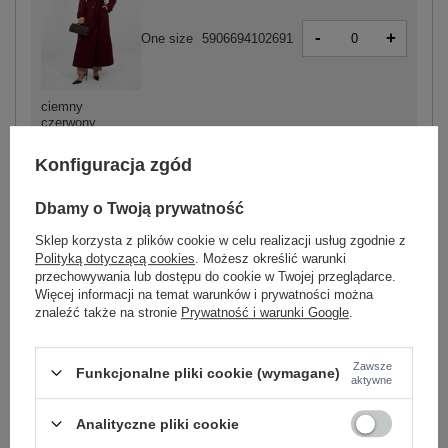
-
+
One size
5906694102691
ciemny
czerwony
Konfiguracja zgód
Dbamy o Twoją prywatność
-
+
One size
5906694102752
Sklep korzysta z plików cookie w celu realizacji usług zgodnie z
Polityką dotyczącą cookies
. Możesz określić warunki
przechowywania lub dostępu do cookie w Twojej przeglądarce.
Więcej informacji na temat warunków i prywatności można
ciemny różowy
znaleźć także na stronie
Prywatność i warunki Google
.
Zobacz wszystkie kolory (+5)
Zawsze
Funkcjonalne pliki cookie (wymagane)
aktywne
Analityczne pliki cookie
ZALOGUJ SIĘ I ZOBACZ CENĘ