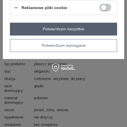
Reklamowe pliki cookie
Masz pytanie? Chętnie pomożemy.
Zadzwoń
+48 601 547 740
Zadaj pytanie
Potwierdzam wszystkie
skład materiału : 100% poliester
sposób prania : pranie w pralce w 30°C
Potwierdzam wymagane
Kod produktu
IT-PL-97035.16
Marka
MAYA
typ produktu
płaszcz przejściowy
styl
elegancki
okazja
codzienne
wizytowe
do pracy
wzór
gładki
dominujący
materiał
poliester
dominujący
sezon
jesień
zima
wiosna
wypełnienie
nie dotyczy
ocieplenie
bez ocieplenia