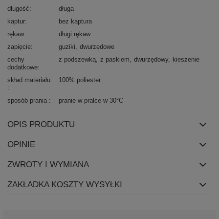
długość
długa
kaptur
bez kaptura
rękaw
długi rękaw
zapięcie
guziki
dwurzędowe
cechy
z podszewką
z paskiem
dwurzędowy
kieszenie
dodatkowe
skład materiału
100% poliester
sposób prania
pranie w pralce w 30°C
OPIS PRODUKTU
OPINIE
ZWROTY I WYMIANA
ZAKŁADKA KOSZTY WYSYŁKI