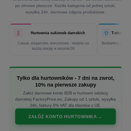
po zimowe płaszcze. Każda kategoria od jednej sztuki,
wysyłka 24h, darmowe zdjęcia produktowe.
Hurtownia sukienek damskich
T-shirty d
Casual, eleganckie, wieczorowe - modele na
Bestsellery w cen
każdą okazję w sezonie'26
k
Tylko dla hurtowników - 7 dni na zwrot,
10% na pierwsze zakupy
Załóż darmowe konto B2B w hurtowni odzieży
damskiej FactoryPrice.eu. Zakupy od 1 sztuki, wysyłka
24h, faktury 0% VAT dla klientów z UE.
ZAŁÓŻ KONTO HURTOWNIKA