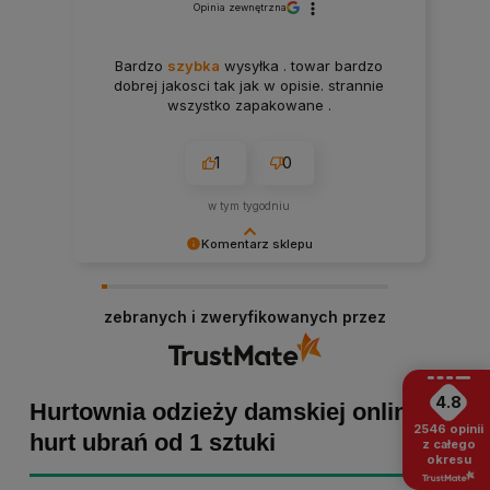
Opinia zewnętrzna
Bardzo
szybka
wysyłka . towar bardzo
dobrej jakosci tak jak w opisie. strannie
wszystko zapakowane .
1
0
w tym tygodniu
Komentarz sklepu
Paulina Grabarczyk dziękujemy za poświęcony
czas i dodaną opinię! Takie słowa dodają nam
zebranych i zweryfikowanych przez
skrzydeł, dlatego tym bardziej cieszymy się, że
zakup przebiegł pomyślnie. Obiecujemy
utrzymać dobrą passę - zapraszamy ponownie! :)
4.8
Hurtownia odzieży damskiej online -
2546
opinii
hurt ubrań od 1 sztuki
z całego
okresu