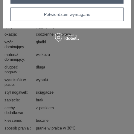
Marka
RUE PARIS
skład materiału
85% wiskoza
15% elastan
Potwierdzam wymagane
typ produktu
joggery
spodnie materiałowe
okazja
codzienne
do pracy
wzór
gładki
dominujący
materiał
wiskoza
dominujący
długość
długa
nogawki
wysokość w
wysoki
pasie
styl nogawek
ściągacze
zapięcie
brak
cechy
z paskiem
dodatkowe
kieszenie
boczne
sposób prania
pranie w pralce w 30°C