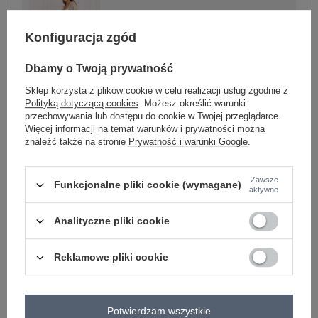
Konfiguracja zgód
-
+
One size
5906694132025
Dbamy o Twoją prywatność
Sklep korzysta z plików cookie w celu realizacji usług zgodnie z
beżowy
Polityką dotyczącą cookies
. Możesz określić warunki
przechowywania lub dostępu do cookie w Twojej przeglądarce.
Więcej informacji na temat warunków i prywatności można
Zobacz wszystkie kolory (+4)
znaleźć także na stronie
Prywatność i warunki Google
.
ZALOGUJ SIĘ I ZOBACZ CENĘ
Zawsze
Funkcjonalne pliki cookie (wymagane)
aktywne
Masz pytanie? Chętnie pomożemy.
Analityczne pliki cookie
Zadzwoń
+48 601 547 740
Zadaj pytanie
Reklamowe pliki cookie
skład materiału : 85% wiskoza, 15% elastan
sposób prania : pranie w pralce w 30°C
Potwierdzam wszystkie
Kod produktu
IT-SP-10368.34