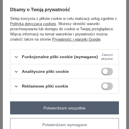
Dbamy o Twoją prywatność
ecru
Sklep korzysta z plików cookie w celu realizacji usług zgodnie z
Polityką dotyczącą cookies
. Możesz określić warunki
przechowywania lub dostępu do cookie w Twojej przeglądarce.
Więcej informacji na temat warunków i prywatności można
ZALOGUJ SIĘ I ZOBACZ CENĘ
znaleźć także na stronie
Prywatność i warunki Google
.
Masz pytanie? Chętnie pomożemy.
Zawsze
Funkcjonalne pliki cookie (wymagane)
aktywne
Zadzwoń
+48 601 547 740
Zadaj pytanie
Analityczne pliki cookie
skład materiału : 100% wiskoza
sposób prania : pranie w pralce w 30°C
Reklamowe pliki cookie
Kod produktu
CS-SP-YH78122.01
Marka
MISS KIMERY
typ produktu
wide leg
Potwierdzam wszystkie
okazja
codzienne
wzór
haft
Potwierdzam wymagane
dominujący