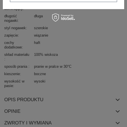
materiał
wiskoza
dominujący
długość
długa
nogawki
styl nogawek
szerokie
zapięcie
wiązanie
cechy
haft
dodatkowe
skład materiału
100% wiskoza
sposób prania
pranie w pralce w 30°C
kieszenie
boczne
wysokość w
wysoki
pasie
OPIS PRODUKTU
OPINIE
ZWROTY I WYMIANA