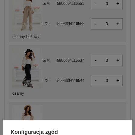
-
+
S/M
5906694116551
-
+
L/XL
5906694116568
ciemny beżowy
-
+
S/M
5906694116537
-
+
L/XL
5906694116544
czarny
-
+
L/XL
5906694116520
Konfiguracja zgód