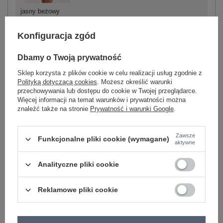
jasny beżowy
Konfiguracja zgód
-
+
S
5906694059940
Dbamy o Twoją prywatność
Sklep korzysta z plików cookie w celu realizacji usług zgodnie z
-
+
M
5906694059957
Polityką dotyczącą cookies
. Możesz określić warunki
przechowywania lub dostępu do cookie w Twojej przeglądarce.
Więcej informacji na temat warunków i prywatności można
znaleźć także na stronie
Prywatność i warunki Google
.
-
+
L
5906694059964
khaki
Zawsze
Funkcjonalne pliki cookie (wymagane)
aktywne
Zobacz wszystkie kolory (+2)
Analityczne pliki cookie
ZALOGUJ SIĘ I ZOBACZ CENĘ
Reklamowe pliki cookie
Masz pytanie? Chętnie pomożemy.