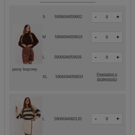
-
+
S
5906694059902
-
+
M
5906694059919
-
+
L
5906694059926
jasny brązowy
Powiadom o
XL
5906694059933
dostępności
-
+
L
5906694060120