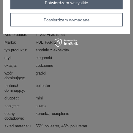
Zadzwoń
+48 601 547 740
Zadaj pytanie
Potwierdzam wszystkie
skład materiału : 55% poliester, 45% poliuretan
Potwierdzam wymagane
sposób prania : pranie w pralce w 30°C
Kod produktu
IT-SD-FL3019.83
Marka
RUE PARIS
typ produktu
spodnie z ekoskóry
styl
elegancki
okazja
codzienne
wzór
gładki
dominujący
materiał
poliester
dominujący
długość
mini
zapięcie
suwak
cechy
koronka
ocieplenie
dodatkowe
skład materiału
55% poliester
45% poliuretan