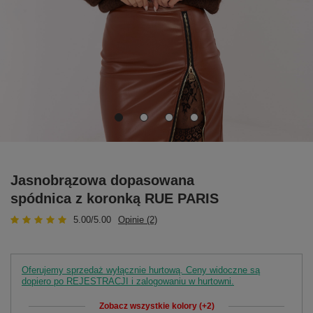
Jasnobrązowa dopasowana
spódnica z koronką RUE PARIS
5.00/5.00
Opinie (2)
Oferujemy sprzedaż wyłącznie hurtową. Ceny widoczne są
dopiero po REJESTRACJI i zalogowaniu w hurtowni.
Zobacz wszystkie kolory (+2)