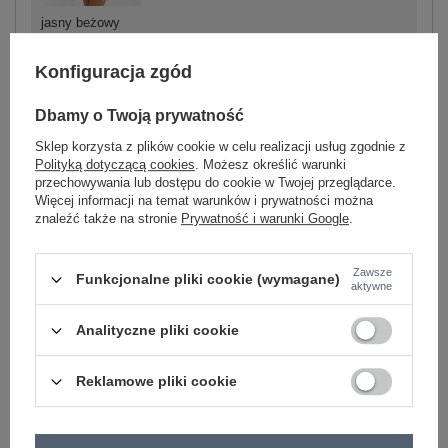
jasny beżowy
Konfiguracja zgód
-
+
S
5906694059902
Dbamy o Twoją prywatność
Sklep korzysta z plików cookie w celu realizacji usług zgodnie z
-
+
M
5906694059919
Polityką dotyczącą cookies
. Możesz określić warunki
przechowywania lub dostępu do cookie w Twojej przeglądarce.
Więcej informacji na temat warunków i prywatności można
znaleźć także na stronie
Prywatność i warunki Google
.
-
+
L
5906694059926
jasny brązowy
Zawsze
Funkcjonalne pliki cookie (wymagane)
aktywne
Zobacz wszystkie kolory (+2)
Analityczne pliki cookie
ZALOGUJ SIĘ I ZOBACZ CENĘ
Reklamowe pliki cookie
Masz pytanie? Chętnie pomożemy.