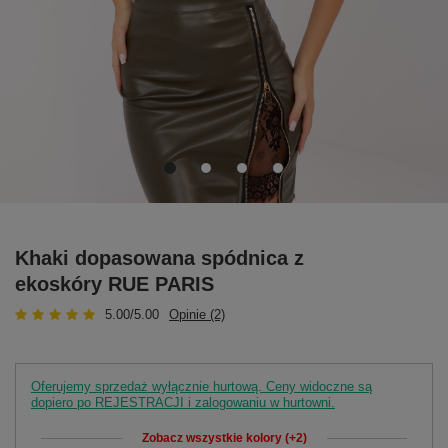
Khaki dopasowana spódnica z
ekoskóry RUE PARIS
5.00/5.00
Opinie (2)
Oferujemy sprzedaż wyłącznie hurtową. Ceny widoczne są
dopiero po REJESTRACJI i zalogowaniu w hurtowni.
Zobacz wszystkie kolory (+2)