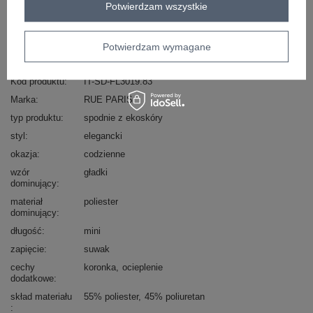
Zadzwoń
+48 601 547 740
Zadaj pytanie
Potwierdzam wszystkie
skład materiału : 55% poliester, 45% poliuretan
Potwierdzam wymagane
sposób prania : pranie w pralce w 30°C
Kod produktu
IT-SD-FL3019.83
Marka
RUE PARIS
typ produktu
spodnie z ekoskóry
styl
elegancki
okazja
codzienne
wzór
gładki
dominujący
materiał
poliester
dominujący
długość
mini
zapięcie
suwak
cechy
koronka
ocieplenie
dodatkowe
skład materiału
55% poliester
45% poliuretan