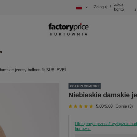
załóż
Zaloguj
/
konto
z
a
 damskie jeansy balloon fit SUBLEVEL
COTTON COMFORT
Niebieskie damskie j
5.00/5.00
Opinie (3)
Oferujemy sprzedaż wyłącznie hu
hurtowni.