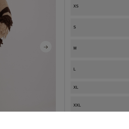
XS
S
M
L
XL
XXL