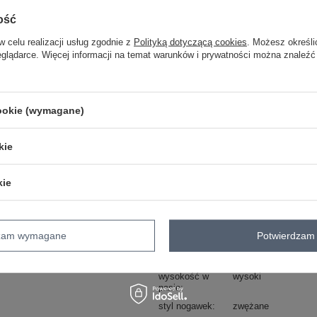
ZA
ość
w celu realizacji usług zgodnie z
Polityką dotyczącą cookies
. Możesz określi
Masz pytanie? Chętnie pomożem
eglądarce. Więcej informacji na temat warunków i prywatności można znaleźć
Zadzwoń
+48 601 547 740
skład materiału : 100% bawełna
cookie (wymagane)
sposób prania : pranie w pralce w 30°
Kod produktu
D80030BI62569M31
kie
Marka
SUBLEVEL
styl
casual
kie
okazja
codzienne
wzór
gładki
dominujący
dzam wymagane
Potwierdzam 
materiał
bawełna
dominujący
wysokość w
wysoki
pasie
styl nogawek
zwężane