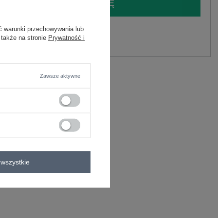
LOGUJ SIĘ I ZOBACZ CENĘ
ć warunki przechowywania lub
y.
 także na stronie
Prywatność i
Zadaj pytanie
Zawsze aktywne
C
8
wszystkie