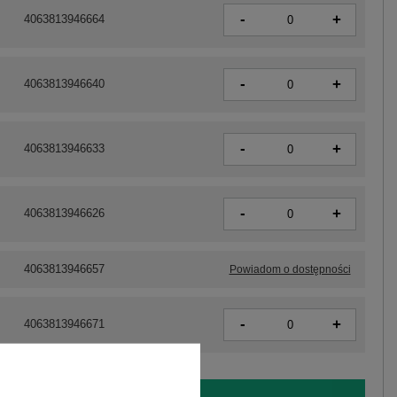
-
+
4063813946664
-
+
4063813946640
-
+
4063813946633
-
+
4063813946626
4063813946657
Powiadom o dostępności
-
+
4063813946671