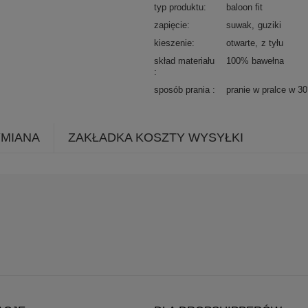
typ produktu
baloon fit
zapięcie
suwak
guziki
kieszenie
otwarte
z tyłu
skład materiału
100% bawełna
sposób prania
pranie w pralce w 3
YMIANA
ZAKŁADKA KOSZTY WYSYŁKI