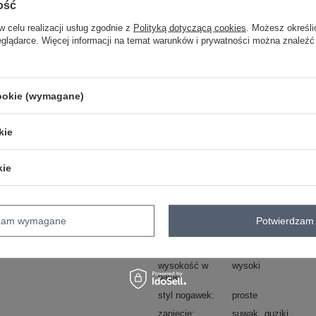
ość
Masz pytanie? Chętnie pomożem
w celu realizacji usług zgodnie z
Polityką dotyczącą cookies
. Możesz określi
Zadzwoń
+48 601 547 740
eglądarce. Więcej informacji na temat warunków i prywatności można znaleźć
skład materiału : 100% bawełna
sposób prania : pranie w pralce w 30°
cookie (wymagane)
Kod produktu
D80018BB62456D2
kie
Marka
SUBLEVEL
typ produktu
relaxed fit
kie
styl
casual
okazja
codzienne
wzór
gładki
dominujący
dzam wymagane
Potwierdzam 
materiał
bawełna
dominujący
wysokość w
wysoki
pasie
styl nogawek
proste
zapięcie
suwak
guziki