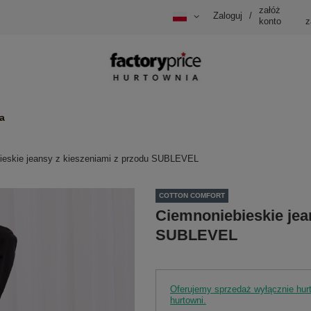
załóż
Zaloguj
/
konto
z
a
ieskie jeansy z kieszeniami z przodu SUBLEVEL
COTTON COMFORT
Ciemnoniebieskie jea
SUBLEVEL
Oferujemy sprzedaż wyłącznie hu
hurtowni.