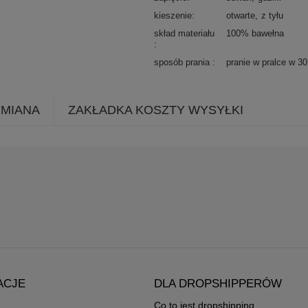
kieszenie
otwarte
z tyłu
skład materiału
100% bawełna
sposób prania
pranie w pralce w 3
YMIANA
ZAKŁADKA KOSZTY WYSYŁKI
ACJE
DLA DROPSHIPPERÓW
Co to jest dropshipping