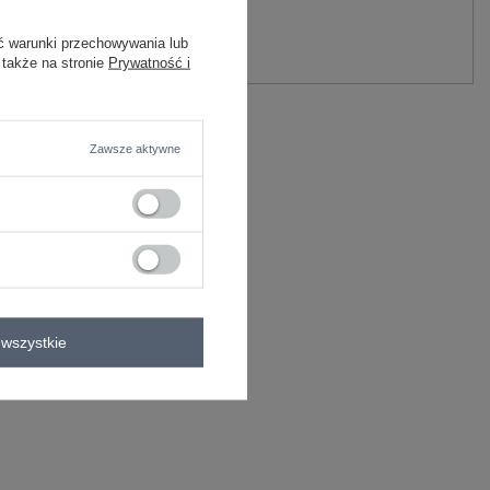
y.
ć warunki przechowywania lub
Zadaj pytanie
 także na stronie
Prywatność i
C
Zawsze aktywne
85
wszystkie