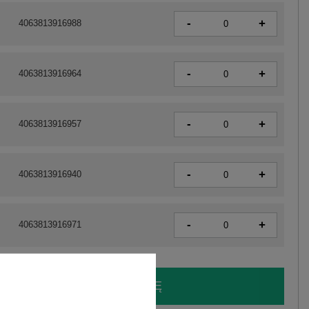
-
+
4063813916988
-
+
4063813916964
-
+
4063813916957
-
+
4063813916940
-
+
4063813916971
LOGUJ SIĘ I ZOBACZ CENĘ