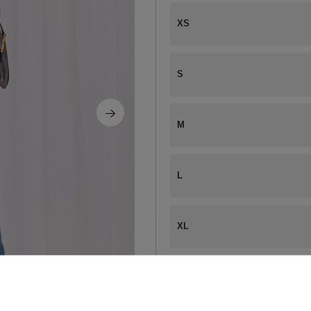
XS
S
M
L
XL
ZA