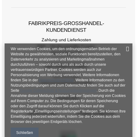
FABRIKPREIS-GROSSHANDEL-K
UNDENDIENST
Zahlung und Lieferkosten
FAQ - Häufig gestellte Fragen
Wir verwenden Cookies, um den ordnungsgemäßen Betrieb der
Rückgabepolitik
Website zu gewährleisten, soziale Funktionen bereitzustellen, den
Datenverkehr zu analysieren und Marketingmaßnahmen
durchzuführen – sowohl durch uns als auch durch unsere
INFORMATIONEN
vertrauenswürdigen Partner. Cookies werden auch zur
Personalisierung von Werbung verwendet. Weitere Informationen
Verordnungen
finden Sie in der
Datenschutzrichtlinie
. Weitere Informationen zu den
Datenschutzbestimmungen
Nutzungsbedingungen und zum Datenschutz finden Sie auch auf der
Seite
Google Datenschutz & Nutzungsbedingungen
. Durch die
Annahme dieser Meldung stimmen Sie der Speicherung von Cookies
KONTAKT
auf Ihrem Computer zu. Die Bedingungen für deren Speicherung
oder den Zugriff darauf können Sie durch Klicken auf die
Registerkarte „Einwilligungseinstellungen" festlegen. Sie können Ihre
+48 601 547 740
hurt@factoryprice.eu
Einwilligung jederzeit widerrufen, indem Sie die Cookies aus dem
Browser des jeweiligen Endgeräts löschen.
Schließen