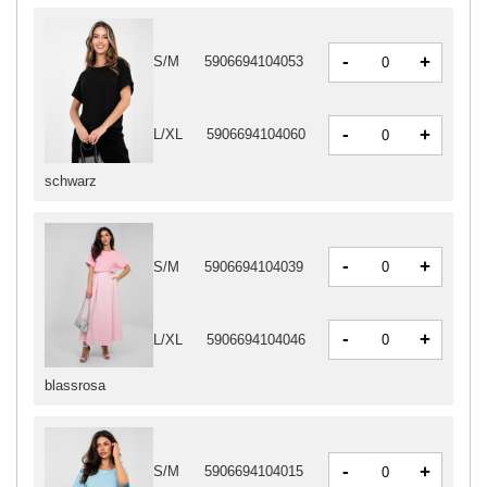
-
+
S/M
5906694104053
-
+
L/XL
5906694104060
schwarz
-
+
S/M
5906694104039
-
+
L/XL
5906694104046
blassrosa
-
+
S/M
5906694104015