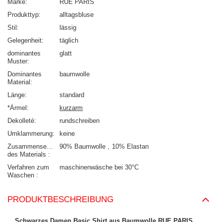
Marke
RUE PARIS
Produkttyp
alltagsbluse
Stil
lässig
Gelegenheit
täglich
dominantes
glatt
Muster
Dominantes
baumwolle
Material
Länge
standard
*Ärmel
kurzarm
Dekolleté
rundschreiben
Umklammerung
keine
Zusammensetzung
90% Baumwolle
10% Elastan
des Materials
Verfahren zum
maschinenwäsche bei 30°C
Waschen
PRODUKTBESCHREIBUNG
Schwarzes Damen Basic Shirt aus Baumwolle RUE PARIS
.