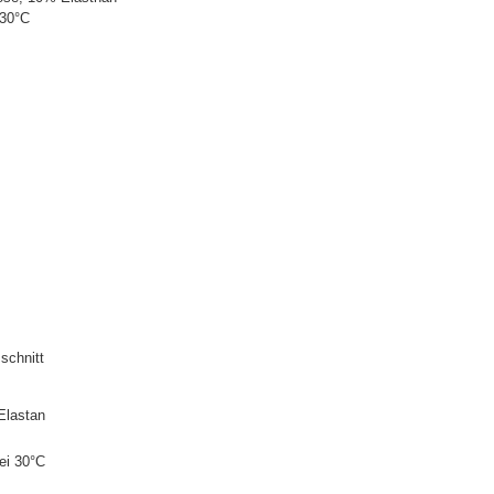
 30°C
schnitt
Elastan
ei 30°C