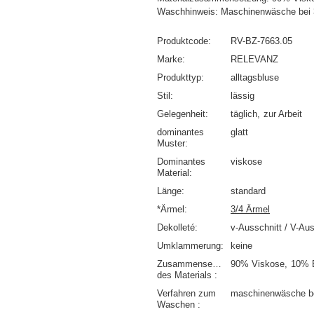
Waschhinweis: Maschinenwäsche bei
Produktcode
RV-BZ-7663.05
Marke
RELEVANZ
Produkttyp
alltagsbluse
Stil
lässig
Gelegenheit
täglich
zur Arbeit
dominantes
glatt
Muster
Dominantes
viskose
Material
Länge
standard
*Ärmel
3/4 Ärmel
Dekolleté
v-Ausschnitt / V-Aus
Umklammerung
keine
Zusammensetzung
90% Viskose
10% 
des Materials
Verfahren zum
maschinenwäsche b
Waschen