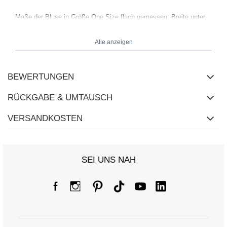
Maße der Bluse in Größe One Size flach gemessen: Breite unter
den Achseln - 71 cm, Ärmellänge - 43 cm (von der Naht),
Gesamtlänge - 75 cm, Breite an der Hüfte - 76 cm.
Alle anzeigen
BEWERTUNGEN
RÜCKGABE & UMTAUSCH
VERSANDKOSTEN
SEI UNS NAH