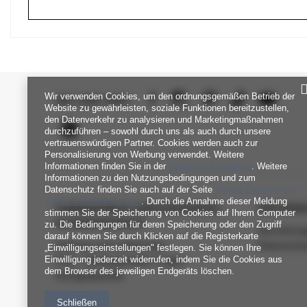
Wir verwenden Cookies, um den ordnungsgemäßen Betrieb der
SEI UNS NAH
Website zu gewährleisten, soziale Funktionen bereitzustellen,
den Datenverkehr zu analysieren und Marketingmaßnahmen
durchzuführen – sowohl durch uns als auch durch unsere
vertrauenswürdigen Partner. Cookies werden auch zur
Personalisierung von Werbung verwendet. Weitere
Informationen finden Sie in der
Datenschutzrichtlinie
. Weitere
Informationen zu den Nutzungsbedingungen und zum
Datenschutz finden Sie auch auf der Seite
Google Datenschutz
& Nutzungsbedingungen
. Durch die Annahme dieser Meldung
FABRIKPREIS-GROSSHANDEL-K
INFORM
stimmen Sie der Speicherung von Cookies auf Ihrem Computer
UNDENDIENST
zu. Die Bedingungen für deren Speicherung oder den Zugriff
Verordnun
darauf können Sie durch Klicken auf die Registerkarte
Zahlung und Lieferkosten
Datenschu
„Einwilligungseinstellungen" festlegen. Sie können Ihre
Einwilligung jederzeit widerrufen, indem Sie die Cookies aus
FAQ - Häufig gestellte Fragen
dem Browser des jeweiligen Endgeräts löschen.
Rückgabepolitik
Schließen