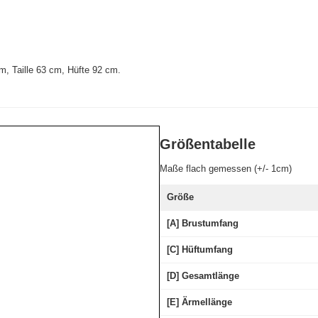
m, Taille 63 cm, Hüfte 92 cm
.
Größentabelle
Maße flach gemessen (+/- 1cm)
Größe
[A] Brustumfang
[C] Hüftumfang
[D] Gesamtlänge
[E] Ärmellänge