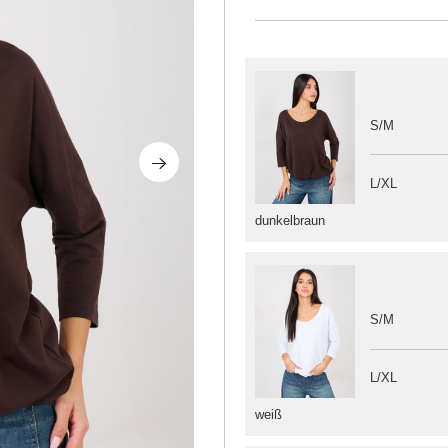
S/M
L/XL
dunkelbraun
S/M
L/XL
weiß