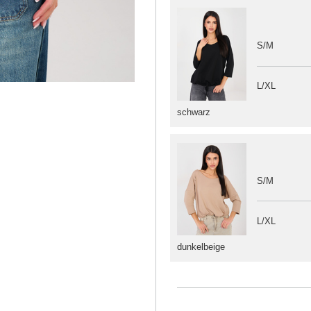
S/M
L/XL
schwarz
S/M
L/XL
dunkelbeige