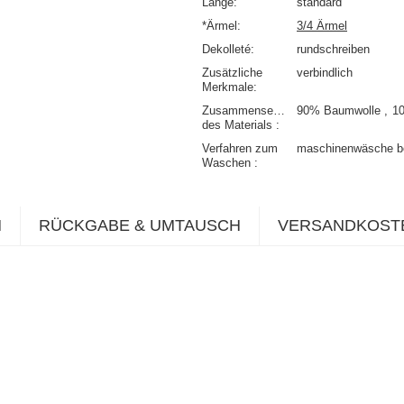
Länge
standard
*Ärmel
3/4 Ärmel
Dekolleté
rundschreiben
Zusätzliche
verbindlich
Merkmale
Zusammensetzung
90% Baumwolle
1
des Materials
Verfahren zum
maschinenwäsche b
Waschen
N
RÜCKGABE & UMTAUSCH
VERSANDKOST