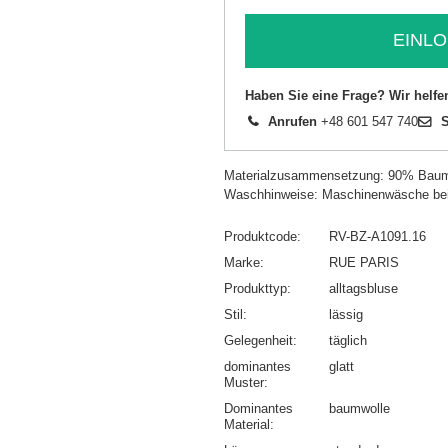
EINLO
Haben Sie eine Frage? Wir helfe
Anrufen
+48 601 547 740
S
Materialzusammensetzung: 90% Baum
Waschhinweise: Maschinenwäsche be
Produktcode
RV-BZ-A1091.16
Marke
RUE PARIS
Produkttyp
alltagsbluse
Stil
lässig
Gelegenheit
täglich
dominantes
glatt
Muster
Dominantes
baumwolle
Material