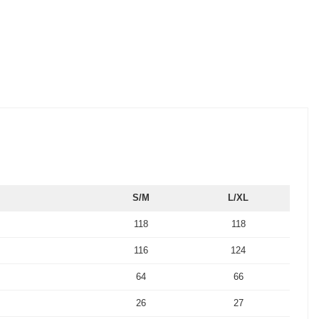
S/M
L/XL
118
118
116
124
64
66
26
27